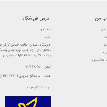
b
b
a
a
a
s
s
s
e
e
e
d
d
d
o
ب من
آدرس فروشگاه
o
o
n
n
n
ب
ب
ب
ر
ر
ر
من
جستجو
ر
ر
ر
س
س
س
ی
ات
اخبار
ی
ی
ا
فروشگاه :
میدان انقلاب خیابان کارگر ج
تقاطع لبافی نژاد جنب تهیه غذای پاسارگ
ید
پلاک ۲۶۶ واحد ۵ انتشارات ماهریس
علاقمندیها
تلفن :
02166482150
همراه :
در مواقع ضروری (09121134711)
پست الکترونیک :