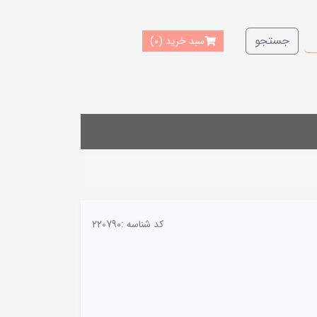
جستجو
سبد خرید
(0)
کد شناسه :
220790