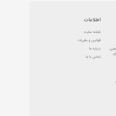
a
s
s
e
e
d
d
o
o
n
اطلاعات
n
ب
ب
ر
ر
ر
ر
س
نقشه سایت
س
ی
ی
قوانین و مقررات
نوبی
درباره ما
اد
تماس با ما