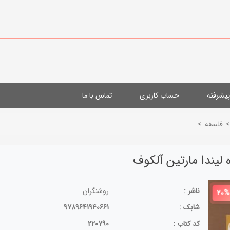
یشرفته
حساب کاربری
تماس با ما
>
فلسفه
>
لیندا مارتین آلکوف
ناشر :
روشنگران
20%
شابک :
9789641940661
کد کتاب :
220790