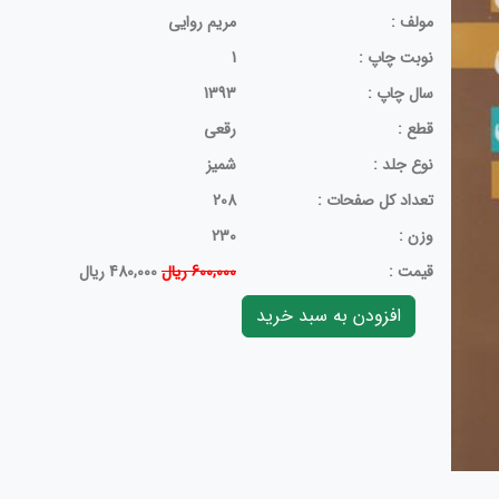
مولف :
مریم روایی
نوبت چاپ :
1
سال چاپ :
1393
قطع :
رقعی
نوع جلد :
شمیز
تعداد کل صفحات :
208
وزن :
230
قيمت :
600,000 ریال
480,000 ریال