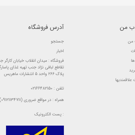
b
a
s
a
s
e
s
e
d
e
d
o
d
o
n
o
n
ب من
آدرس فروشگاه
ب
n
ب
ر
ب
ر
ر
ر
ر
س
ر
س
من
جستجو
ی
س
ی
ی
ات
اخبار
ا
فروشگاه :
میدان انقلاب خیابان کارگر ج
تقاطع لبافی نژاد جنب تهیه غذای پاسارگ
ید
پلاک ۲۶۶ واحد ۵ انتشارات ماهریس
علاقمندیها
تلفن :
02166482150
همراه :
در مواقع ضروری (09121134711)
پست الکترونیک :