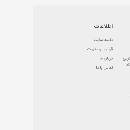
a
b
s
a
e
s
d
e
o
d
n
o
اطلاعات
ب
n
ر
ب
ر
ر
س
نقشه سایت
ر
ی
س
ی
قوانین و مقررات
نوبی
درباره ما
اد
تماس با ما