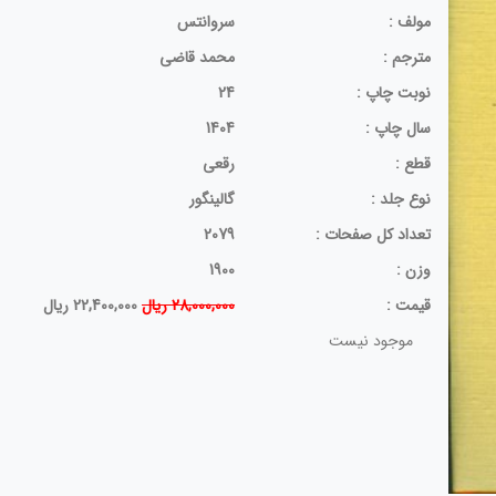
مولف :
سروانتس
مترجم :
محمد قاضی
نوبت چاپ :
24
سال چاپ :
1404
قطع :
رقعی
نوع جلد :
گالینگور
تعداد کل صفحات :
2079
وزن :
1900
قيمت :
28,000,000 ریال
22,400,000 ریال
موجود نیست