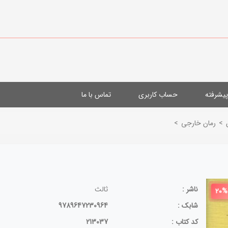
یشرفته
حساب کاربری
تماس با ما
>
رمان خارجی
>
ناشر :
ثالث
20%
شابک :
9789647230964
کد کتاب :
213037