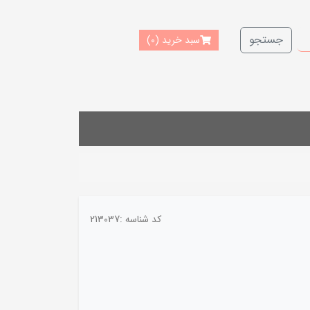
جستجو
سبد خرید
(0)
کد شناسه :
213037