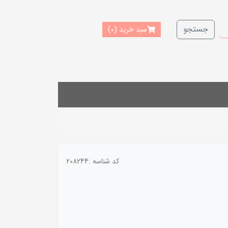
جستجو
سبد خرید
(0)
کد شناسه :
208244