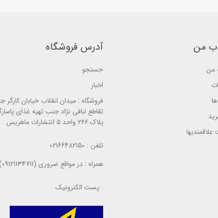
b
b
a
a
a
s
s
s
e
e
e
d
d
d
o
o
o
n
n
ب من
آدرس فروشگاه
n
ب
ب
ب
ر
ر
ر
ر
ر
ر
من
جستجو
س
س
س
ی
ی
ی
ات
اخبار
ا
فروشگاه :
میدان انقلاب خیابان کارگر ج
تقاطع لبافی نژاد جنب تهیه غذای پاسارگ
ید
پلاک ۲۶۶ واحد ۵ انتشارات ماهریس
علاقمندیها
تلفن :
02166482150
همراه :
در مواقع ضروری (09121134711)
پست الکترونیک :