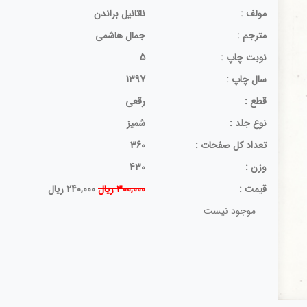
مولف :
ناتانیل‏ براندن‏
مترجم :
جمال‏ هاشمی‏
نوبت چاپ :
5
سال چاپ :
1397
قطع :
رقعی
نوع جلد :
شمیز
تعداد کل صفحات :
360
وزن :
430
قيمت :
300,000 ریال
240,000 ریال
موجود نیست