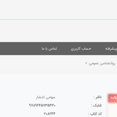
یشرفته
حساب کاربری
تماس با ما
روانشناسی عمومی
>
ناشر :
سهامی انتشار
20%
شابک :
9789645735430
کد کتاب :
208244