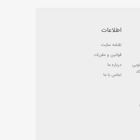
5
5
b
b
a
a
s
s
e
e
d
d
اطلاعات
o
o
n
n
ب
ب
ر
ر
نقشه سایت
ر
ر
س
س
قوانین و مقررات
ی
ی
نوبی
درباره ما
اد
تماس با ما