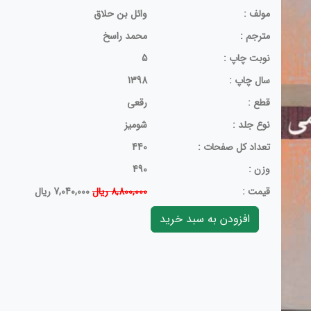
مولف :
وائل بن حلاق
مترجم :
محمد راسخ
نوبت چاپ :
5
سال چاپ :
1398
قطع :
رقعی
نوع جلد :
شومیز
تعداد کل صفحات :
440
وزن :
490
قيمت :
8,800,000 ریال
7,040,000 ریال