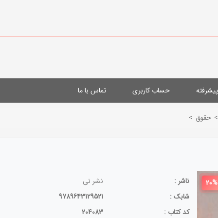
یشرفته
حساب کاربری
تماس با ما
>
حقوق
>
ناشر :
نشر نی
20%
شابک :
9789643129521
کد کتاب :
204083