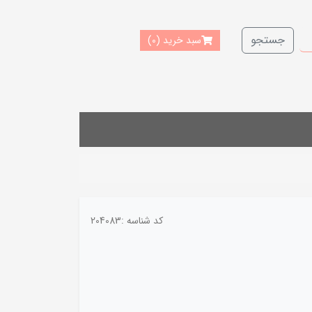
جستجو
سبد خرید
(0)
کد شناسه :
204083