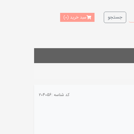
جستجو
سبد خرید
(0)
کد شناسه :
204056