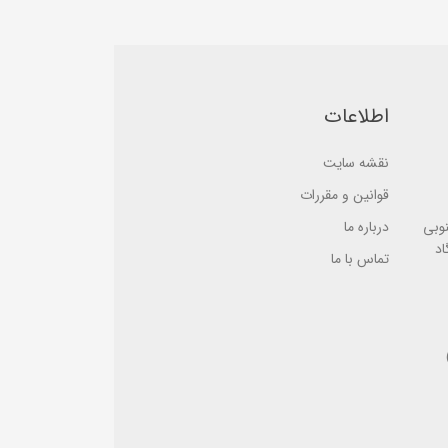
b
b
a
a
s
s
e
e
d
d
o
o
n
n
ب
ب
اطلاعات
ر
ر
ر
ر
س
س
نقشه سایت
ی
ی
قوانین و مقررات
نوبی
درباره ما
اد
تماس با ما