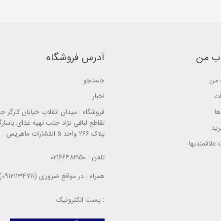
5
f
5
b
5
b
a
b
a
s
a
s
e
s
e
d
e
d
o
d
o
n
o
n
ب من
آدرس فروشگاه
ب
n
ب
ر
ب
ر
ر
ر
ر
س
ر
من
جستجو
س
ی
س
ی
ی
ات
اخبار
ا
فروشگاه :
میدان انقلاب خیابان کارگر ج
تقاطع لبافی نژاد جنب تهیه غذای پاسارگ
ید
پلاک ۲۶۶ واحد ۵ انتشارات ماهریس
علاقمندیها
تلفن :
02166482150
همراه :
در مواقع ضروری (09121134711)
پست الکترونیک :