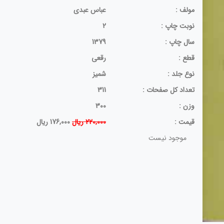
مولف :
عباس عبدی
نوبت چاپ :
2
سال چاپ :
1379
قطع :
رقعی
نوع جلد :
شمیز
تعداد کل صفحات :
311
وزن :
300
قيمت :
220,000 ریال
176,000 ریال
موجود نیست