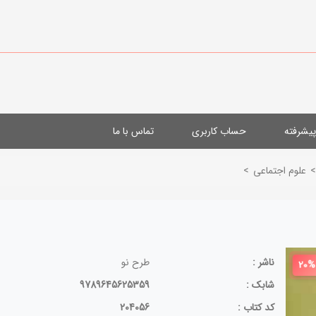
یشرفته
حساب کاربری
تماس با ما
>
علوم اجتماعی
>
ناشر :
طرح نو
20%
شابک :
9789645625359
کد کتاب :
204056