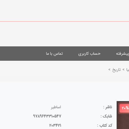
یشرفته
حساب کاربری
تماس با ما
ا
>
تاریخ
>
ناشر :
اساطیر
20%
شابک :
9789643310547
کد کتاب :
203421