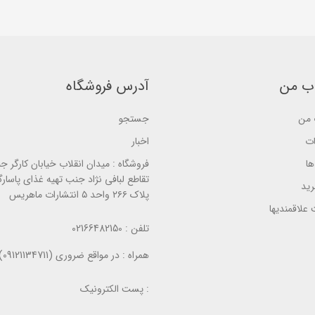
f
5
f
5
b
5
b
a
b
a
s
a
s
e
s
e
d
e
d
o
d
o
n
o
ب من
آدرس فروشگاه
n
ب
n
ب
ر
ب
ر
ر
ر
ر
س
من
جستجو
ر
س
ی
س
ی
ی
ات
اخبار
ا
فروشگاه :
میدان انقلاب خیابان کارگر ج
تقاطع لبافی نژاد جنب تهیه غذای پاسارگ
ید
پلاک ۲۶۶ واحد ۵ انتشارات ماهریس
علاقمندیها
تلفن :
02166482150
همراه :
در مواقع ضروری (09121134711)
پست الکترونیک :