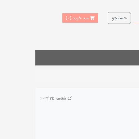
جستجو
سبد خرید
(0)
کد شناسه :
203421