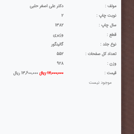
مولف :
دکتر علی ‏اصغر حلبی‏
نوبت چاپ :
2
سال چاپ :
1382
قطع :
وزیری
نوع جلد :
گالینگور
تعداد کل صفحات :
552
وزن :
928
قيمت :
17,000,000 ریال
13,600,000 ریال
موجود نیست