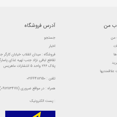
b
b
5
a
a
b
s
s
a
e
e
s
d
d
e
o
o
d
n
n
o
ب من
آدرس فروشگاه
ب
ب
n
ر
ر
ب
ر
ر
ر
من
جستجو
س
س
ر
ی
ی
س
ی
ات
اخبار
ا
فروشگاه :
میدان انقلاب خیابان کارگر ج
تقاطع لبافی نژاد جنب تهیه غذای پاسارگ
ید
پلاک ۲۶۶ واحد ۵ انتشارات ماهریس
علاقمندیها
تلفن :
02166482150
همراه :
در مواقع ضروری (09121134711)
پست الکترونیک :