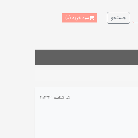
جستجو
سبد خرید
(0)
کد شناسه :
201312