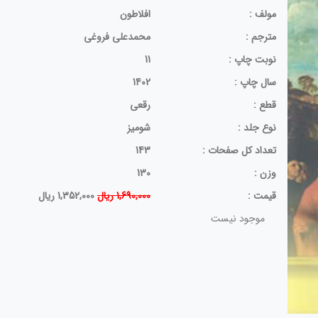
مولف :
افلاطون
مترجم :
محمدعلی فروغی
نوبت چاپ :
11
سال چاپ :
1402
قطع :
رقعی
نوع جلد :
شومیز
تعداد کل صفحات :
143
وزن :
130
قيمت :
1,690,000 ریال
1,352,000 ریال
موجود نیست