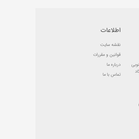
b
a
a
s
s
e
e
d
d
o
o
n
n
اطلاعات
ب
ب
ر
ر
ر
ر
س
نقشه سایت
س
ی
ی
قوانین و مقررات
نوبی
درباره ما
اد
تماس با ما