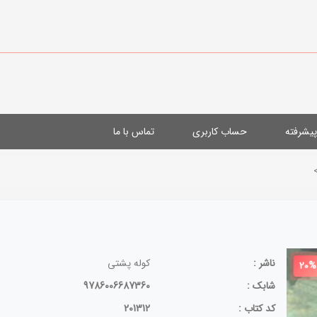
یشرفته
حساب کاربری
تماس با ما
ناشر :
کوله پشتی
20%
شابک :
9786006687360
کد کتاب :
201312