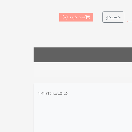
جستجو
سبد خرید
(0)
کد شناسه :
201274