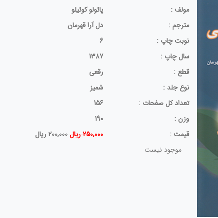
مولف :
پائولو کوئیلو
مترجم :
دل آرا قهرمان
نوبت چاپ :
6
سال چاپ :
1387
قطع :
رقعی
نوع جلد :
شمیز
تعداد کل صفحات :
156
وزن :
190
قيمت :
250,000 ریال
200,000 ریال
موجود نیست