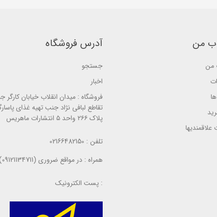
a
s
s
s
e
e
e
d
d
d
o
o
o
n
n
n
ب
ب من
آدرس فروشگاه
ب
ب
ر
ر
ر
ر
ر
ر
س
س
س
من
جستجو
ی
ی
ی
ات
اخبار
ا
فروشگاه :
میدان انقلاب خیابان کارگر ج
تقاطع لبافی نژاد جنب تهیه غذای پاسارگ
ید
پلاک ۲۶۶ واحد ۵ انتشارات ماهریس
علاقمندیها
تلفن :
02166482150
همراه :
در مواقع ضروری (09121134711)
پست الکترونیک :