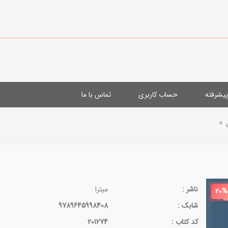
یشرفته
حساب کاربری
تماس با ما
>
ناشر :
میترا
20%
شابک :
9789645998408
کد کتاب :
201274