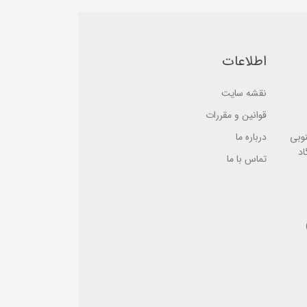
a
s
s
e
e
d
d
o
o
n
n
اطلاعات
ب
ب
ر
ر
ر
ر
س
س
نقشه سایت
ی
ی
قوانین و مقررات
نوبی
درباره ما
اد
تماس با ما