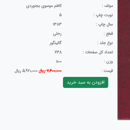
مولف :
کاظم موسوی بجنوردی
نوبت چاپ :
5
سال چاپ :
1383
قطع :
رحلی
نوع جلد :
گالینگور
تعداد کل صفحات :
738
وزن :
800
قيمت :
7,400,000 ریال
5,920,000 ریال