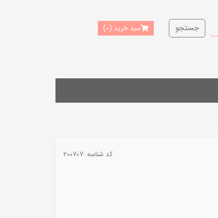
جستجو
سبد خرید
(0)
کد شناسه :
200707