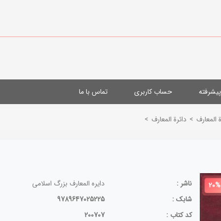
یشرفته
حساب کاربری
تماس با ما
 المعارف
>
دائرة المعارف
>
ناشر :
دایره المعارف بزرگ اسلامی
20%
شابک :
9789647025225
کد کتاب :
200707