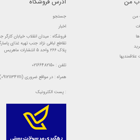
ب من
آدرس فروشگاه
n
ب
n
ب
ر
ب
ر
ر
ر
ر
من
جستجو
س
ر
س
ی
س
ی
ی
ات
اخبار
ا
فروشگاه :
میدان انقلاب خیابان کارگر ج
تقاطع لبافی نژاد جنب تهیه غذای پاسارگ
ید
پلاک ۲۶۶ واحد ۵ انتشارات ماهریس
علاقمندیها
تلفن :
02166482150
همراه :
در مواقع ضروری (09121134711)
پست الکترونیک :