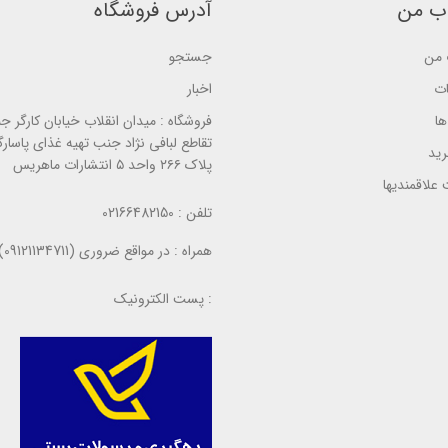
ب من
آدرس فروشگاه
ب
ب
ب
ر
ر
ر
ر
ر
ر
س
من
جستجو
س
س
ی
ی
ی
ات
اخبار
ا
فروشگاه :
میدان انقلاب خیابان کارگر ج
تقاطع لبافی نژاد جنب تهیه غذای پاسارگ
ید
پلاک ۲۶۶ واحد ۵ انتشارات ماهریس
علاقمندیها
تلفن :
02166482150
همراه :
در مواقع ضروری (09121134711)
پست الکترونیک :