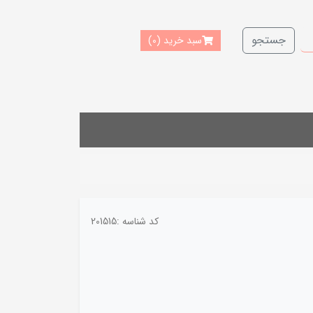
جستجو
سبد خرید
(0)
کد شناسه :
201515