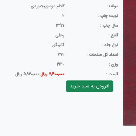
مولف :
کاظم موسویبجنوردی
نوبت چاپ :
2
سال چاپ :
1397
قطع :
رحلی
نوع جلد :
گالینگور
تعداد کل صفحات :
772
وزن :
1940
قيمت :
7,400,000 ریال
5,920,000 ریال