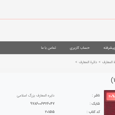
یشرفته
حساب کاربری
تماس با ما
 المعارف
>
دائرة المعارف
>
ناشر :
دایره المعارف بزرگ اسلامی
20%
شابک :
9786006326047
کد کتاب :
201515