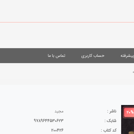
یشرفته
حساب کاربری
تماس با ما
ناشر :
مجید
20%
شابک :
9789644530623
کد کتاب :
200426