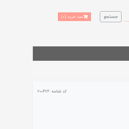
جستجو
سبد خرید
(0)
کد شناسه :
200426