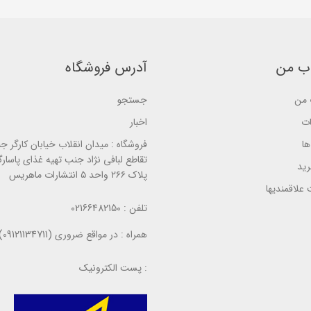
5
b
b
b
a
a
a
s
s
s
e
e
e
d
d
d
o
o
o
n
ب من
آدرس فروشگاه
n
n
ب
ب
ب
ر
ر
ر
ر
ر
من
جستجو
ر
س
س
س
ی
ی
ی
ات
اخبار
ا
فروشگاه :
میدان انقلاب خیابان کارگر ج
تقاطع لبافی نژاد جنب تهیه غذای پاسارگ
ید
پلاک ۲۶۶ واحد ۵ انتشارات ماهریس
علاقمندیها
تلفن :
02166482150
همراه :
در مواقع ضروری (09121134711)
پست الکترونیک :