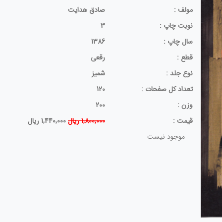
مولف :
صادق هدایت
نوبت چاپ :
3
سال چاپ :
1386
قطع :
رقعی
نوع جلد :
شمیز
تعداد کل صفحات :
120
وزن :
200
قيمت :
1,800,000 ریال
1,440,000 ریال
موجود نیست