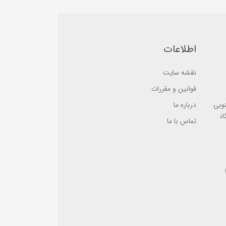
5
b
b
a
a
s
s
e
e
d
d
o
اطلاعات
o
n
n
ب
ب
ر
ر
ر
نقشه سایت
ر
س
س
ی
قوانین و مقررات
ی
نوبی
درباره ما
اد
تماس با ما