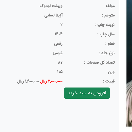
مولف :
ویولت لودوک
مترجم :
آزیتا لسانی
نوبت چاپ :
2
سال چاپ :
1404
قطع :
رقعی
نوع جلد :
شومیز
تعداد کل صفحات :
87
وزن :
105
قيمت :
2,000,000 ریال
1,600,000 ریال