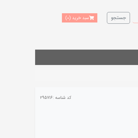
جستجو
سبد خرید
(0)
کد شناسه :
295716