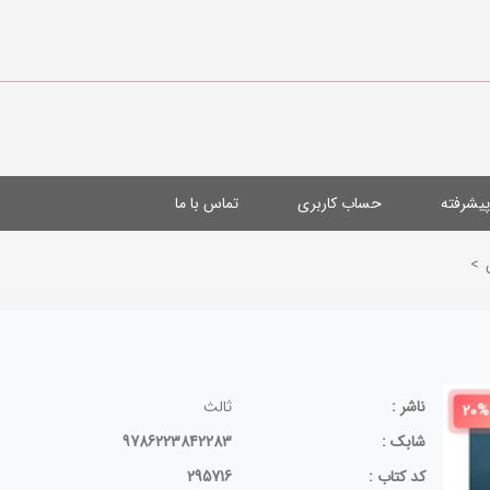
یشرفته
حساب کاربری
تماس با ما
>
ناشر :
ثالث
20%
شابک :
9786223842283
کد کتاب :
295716