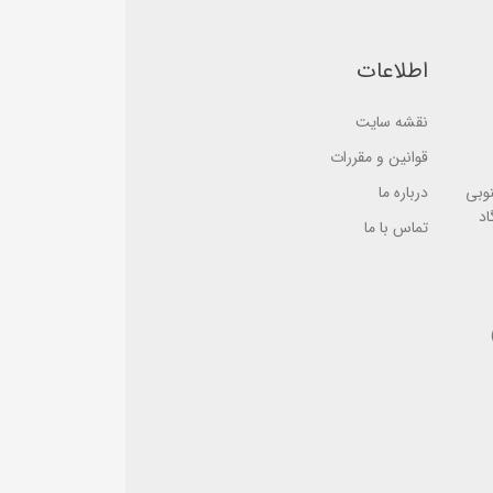
e
s
d
e
o
d
n
o
اطلاعات
ب
n
ر
ب
ر
ر
س
نقشه سایت
ر
ی
س
ی
قوانین و مقررات
نوبی
درباره ما
اد
تماس با ما