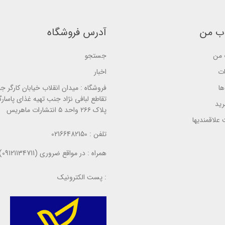
e
s
s
d
e
e
o
d
d
n
o
o
ب من
آدرس فروشگاه
ب
n
n
ر
ب
ب
ر
ر
ر
س
من
جستجو
ر
ر
ی
س
س
ی
ی
ات
اخبار
ا
فروشگاه :
میدان انقلاب خیابان کارگر ج
تقاطع لبافی نژاد جنب تهیه غذای پاسارگ
ید
پلاک ۲۶۶ واحد ۵ انتشارات ماهریس
علاقمندیها
تلفن :
02166482150
همراه :
در مواقع ضروری (09121134711)
پست الکترونیک :