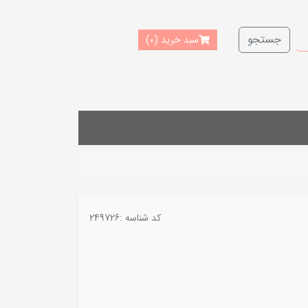
جستجو
سبد خرید
(0)
کد شناسه :
249726