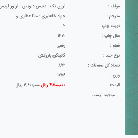
مولف :
آرون بک - دنیس دیویس - آرتور فریمن
مترجم :
جواد خلعتبری - مانا عطاری و ...
نوبت چاپ :
2
سال چاپ :
1402
قطع :
رقعی
نوع جلد :
گالینگور،باروکش
تعداد کل صفحات :
872
وزن :
1256
قيمت :
4,500,000 ریال
3,600,000 ریال
موجود نیست