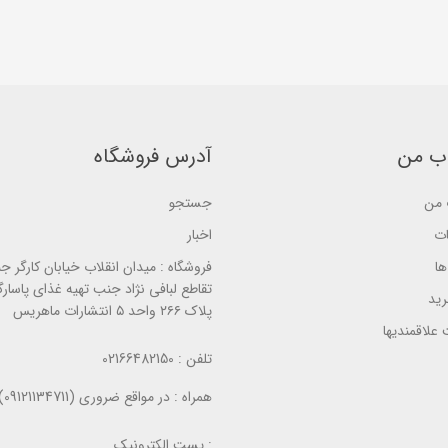
t
t
u
o
o
t
f
f
o
5
5
f
b
b
5
a
a
b
s
s
a
e
e
s
d
d
e
o
o
d
n
n
ب من
آدرس فروشگاه
o
ب
ب
n
ر
ر
ب
ر
ر
ر
س
من
جستجو
س
ر
ی
ی
س
ات
اخبار
ی
ا
فروشگاه :
میدان انقلاب خیابان کارگر ج
تقاطع لبافی نژاد جنب تهیه غذای پاسارگ
ید
پلاک ۲۶۶ واحد ۵ انتشارات ماهریس
علاقمندیها
تلفن :
02166482150
همراه :
در مواقع ضروری (09121134711)
پست الکترونیک :