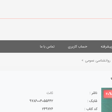
یشرفته
حساب کاربری
تماس با ما
روانشناسی عمومی
>
ناشر :
ثالث
20%
شابک :
9786004055642
کد کتاب :
249726