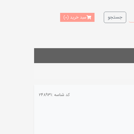
جستجو
سبد خرید
(0)
کد شناسه :
248931