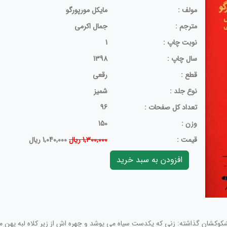
مولف :
مایکل مورپورگو
مترجم :
جمال اکرمی
نوبت چاپ :
1
سال چاپ :
1398
قطع :
رقعی
نوع جلد :
شمیز
تعداد کل صفحات :
96
وزن :
150
قيمت :
1,300,000 ریال
1,040,000 ریال
شان گذاشته: زنی که یکدست سیاه می پوشد و چهره اش از زیر کلاه لبه پهن مشک