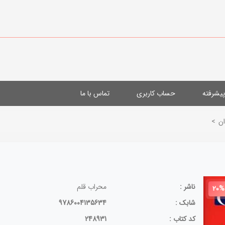
یشرفته
حساب کاربری
تماس با ما
ن
>
ناشر :
محراب قلم
20%
شابک :
9786004135634
کد کتاب :
248931