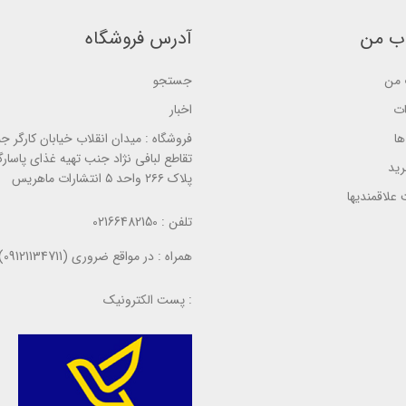
d
d
ب
o
o
ر
n
n
ب من
آدرس فروشگاه
ر
ب
ب
س
ر
ر
ی
ر
ر
من
جستجو
س
س
ی
ی
ات
اخبار
ا
فروشگاه :
میدان انقلاب خیابان کارگر ج
تقاطع لبافی نژاد جنب تهیه غذای پاسارگ
ید
پلاک ۲۶۶ واحد ۵ انتشارات ماهریس
علاقمندیها
تلفن :
02166482150
همراه :
در مواقع ضروری (09121134711)
پست الکترونیک :