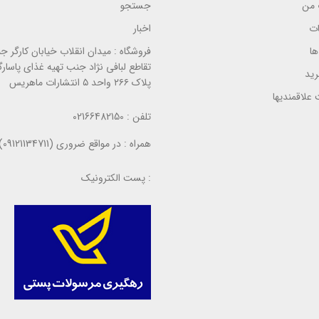
ر
من
جستجو
ی
س
س
ی
ی
ات
اخبار
ا
فروشگاه :
میدان انقلاب خیابان کارگر ج
تقاطع لبافی نژاد جنب تهیه غذای پاسارگ
ید
پلاک ۲۶۶ واحد ۵ انتشارات ماهریس
علاقمندیها
تلفن :
02166482150
همراه :
در مواقع ضروری (09121134711)
پست الکترونیک :