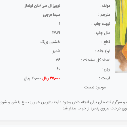
مولف :
لوییز ال هی/دان اولماز
مترجم :
سیما فرجی
نوبت چاپ :
1
سال چاپ :
1389
قطع :
خشتی بزرگ
نوع جلد :
شمیز
تعداد کل صفحات :
36
وزن :
60
قيمت :
25,000 ریال
20,000 ریال
موجود نیست
گرم کننده ای برای انجام دادن وجود دارد؛ بنابراین هر روز صبح با شور و شوق بس
وی درخت بیرون پنجره از خواب بیدار شد.