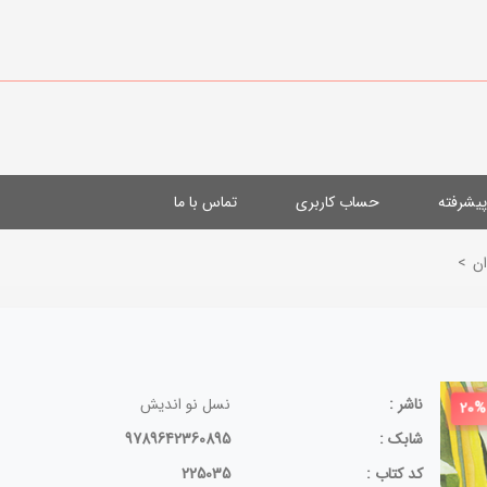
یشرفته
حساب کاربری
تماس با ما
ن
>
ناشر :
نسل نو اندیش
20%
شابک :
9789642360895
کد کتاب :
225035