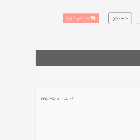
جستجو
سبد خرید
(0)
کد شناسه :
225035