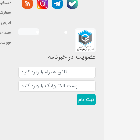
حساب 
س
س
ی
ی
سفارش
ادرس ه
سبد خر
فهرست 
عضویت در خبرنامه