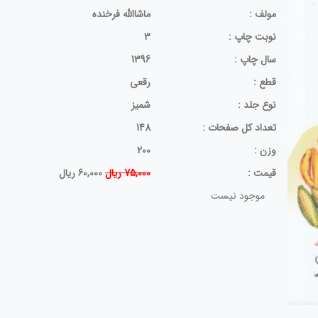
مولف :
ماشاالله فرخنده
نوبت چاپ :
3
سال چاپ :
1396
قطع :
رقعی
نوع جلد :
شمیز
تعداد کل صفحات :
148
وزن :
200
قيمت :
75,000 ریال
60,000 ریال
موجود نیست