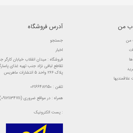
a
a
o
s
s
n
e
e
ب
d
d
ر
o
o
ر
n
n
س
ب من
آدرس فروشگاه
ب
ب
ی
ر
ر
ر
ر
س
س
من
جستجو
ی
ی
ات
اخبار
ا
فروشگاه :
میدان انقلاب خیابان کارگر ج
تقاطع لبافی نژاد جنب تهیه غذای پاسارگ
ید
پلاک ۲۶۶ واحد ۵ انتشارات ماهریس
علاقمندیها
تلفن :
02166482150
همراه :
در مواقع ضروری (09121134711)
پست الکترونیک :