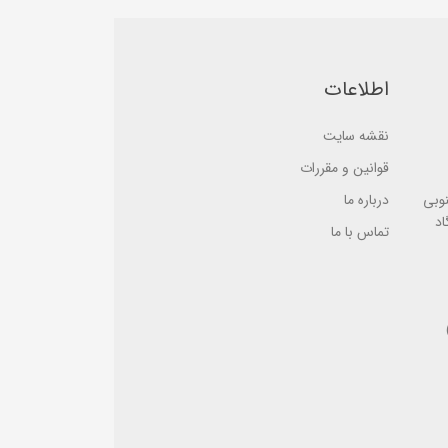
a
b
s
a
e
s
d
e
o
d
n
o
اطلاعات
ب
n
ر
ب
ر
ر
س
نقشه سایت
ر
ی
س
ی
قوانین و مقررات
نوبی
درباره ما
اد
تماس با ما