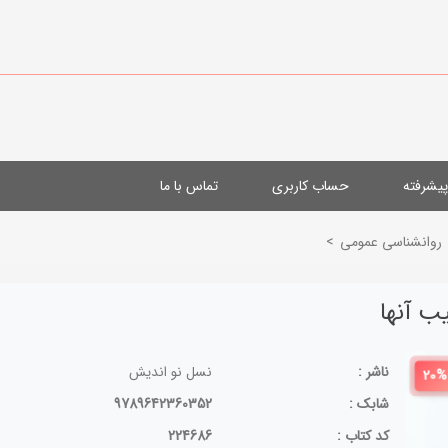
یشرفته
حساب کاربری
تماس با ما
روانشناسی عمومی
>
ب آنها
ناشر :
نسل نو اندیش
20%
شابک :
9789642360352
کد کتاب :
224686