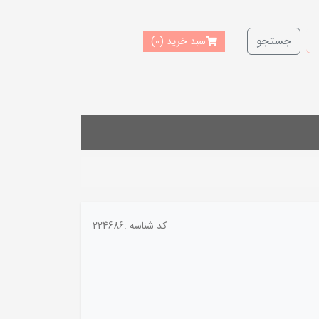
جستجو
سبد خرید
(0)
کد شناسه :
224686