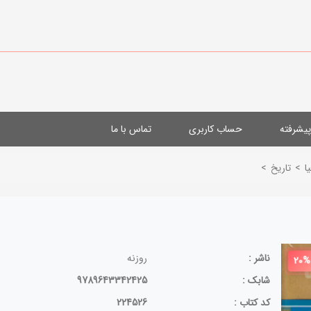
یشرفته
حساب کاربری
تماس با ما
ا
>
تاریخ
>
ناشر :
روزنه
20%
شابک :
9789643342425
کد کتاب :
224526