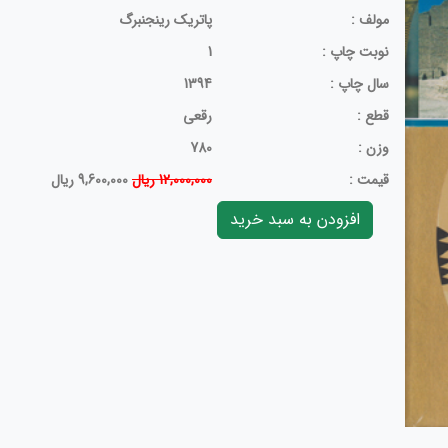
مولف :
پاتریک رینجنبرگ
نوبت چاپ :
1
سال چاپ :
1394
قطع :
رقعی
وزن :
780
قيمت :
12,000,000 ریال
9,600,000 ریال