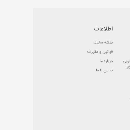
e
e
d
d
o
o
n
n
ب
ب
ر
ر
اطلاعات
ر
ر
س
س
ی
ی
نقشه سایت
قوانین و مقررات
نوبی
درباره ما
اد
تماس با ما