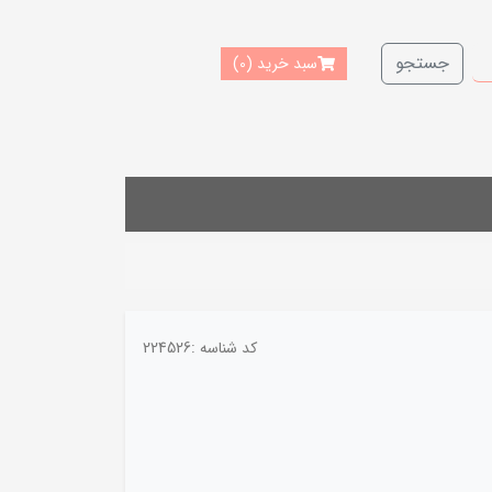
جستجو
سبد خرید
(0)
کد شناسه :
224526