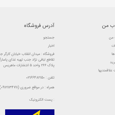
s
s
e
e
e
d
d
d
o
o
o
n
n
n
ب
ب
ب
ر
ر
ر
ب من
آدرس فروشگاه
ر
ر
ر
س
س
س
ی
ی
ی
من
جستجو
ات
اخبار
ا
فروشگاه :
میدان انقلاب خیابان کارگر ج
تقاطع لبافی نژاد جنب تهیه غذای پاسارگ
ید
پلاک ۲۶۶ واحد ۵ انتشارات ماهریس
علاقمندیها
تلفن :
02166482150
همراه :
در مواقع ضروری (09121134711)
پست الکترونیک :