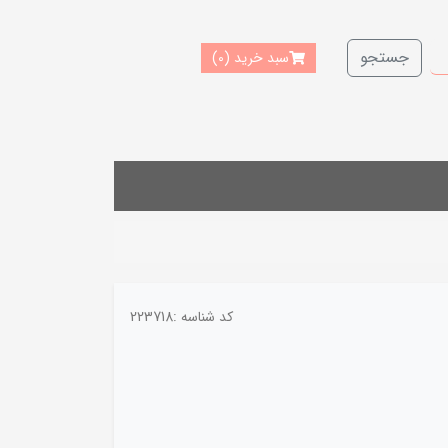
جستجو
سبد خرید
(0)
کد شناسه :
223718