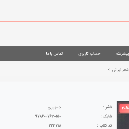
یشرفته
حساب کاربری
تماس با ما
شعر ایرانی
>
ناشر :
جمهوری
20%
شابک :
9786007630150
کد کتاب :
223718