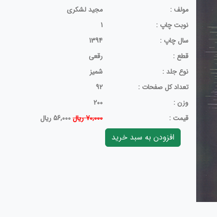
مولف :
مجید لشکری
نوبت چاپ :
1
سال چاپ :
1394
قطع :
رقعی
نوع جلد :
شمیز
تعداد کل صفحات :
92
وزن :
200
قيمت :
70,000 ریال
56,000 ریال