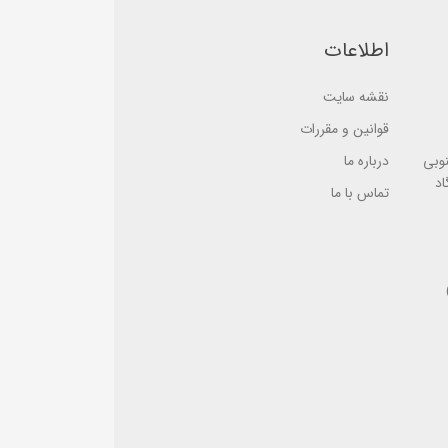
e
d
d
o
o
n
اطلاعات
n
ب
ب
ر
ر
ر
ر
س
نقشه سایت
س
ی
ی
قوانین و مقررات
نوبی
درباره ما
اد
تماس با ما