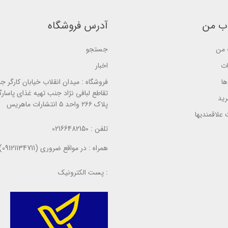
d
e
d
o
d
o
n
o
n
ب من
آدرس فروشگاه
ب
n
ب
ر
ب
ر
ر
ر
ر
س
من
جستجو
ر
س
ی
س
ی
ی
ات
اخبار
ا
فروشگاه :
میدان انقلاب خیابان کارگر ج
تقاطع لبافی نژاد جنب تهیه غذای پاسارگ
ید
پلاک ۲۶۶ واحد ۵ انتشارات ماهریس
علاقمندیها
تلفن :
02166482150
همراه :
در مواقع ضروری (09121134711)
پست الکترونیک :