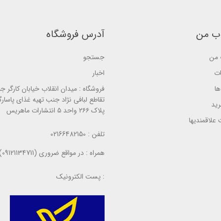
s
s
e
e
e
d
d
d
o
o
o
n
n
ب من
آدرس فروشگاه
n
ب
ب
ب
ر
ر
ر
ر
ر
ر
س
من
جستجو
س
س
ی
ی
ی
ات
اخبار
ا
فروشگاه :
میدان انقلاب خیابان کارگر ج
تقاطع لبافی نژاد جنب تهیه غذای پاسارگ
ید
پلاک ۲۶۶ واحد ۵ انتشارات ماهریس
علاقمندیها
تلفن :
02166482150
همراه :
در مواقع ضروری (09121134711)
پست الکترونیک :