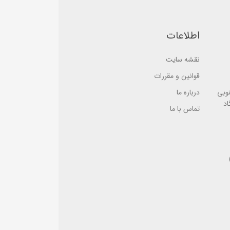
a
s
s
e
e
d
d
o
o
اطلاعات
n
n
ب
ب
ر
ر
ر
نقشه سایت
ر
س
س
ی
ی
قوانین و مقررات
نوبی
درباره ما
اد
تماس با ما