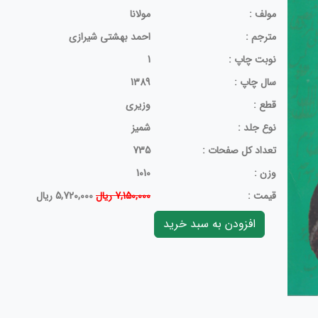
مولف :
مولانا
مترجم :
احمد بهشتی شیرازی
نوبت چاپ :
1
سال چاپ :
1389
قطع :
وزیری
نوع جلد :
شمیز
تعداد کل صفحات :
735
وزن :
1010
قيمت :
7,150,000 ریال
5,720,000 ریال