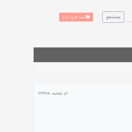
جستجو
سبد خرید
(0)
کد شناسه :
223118