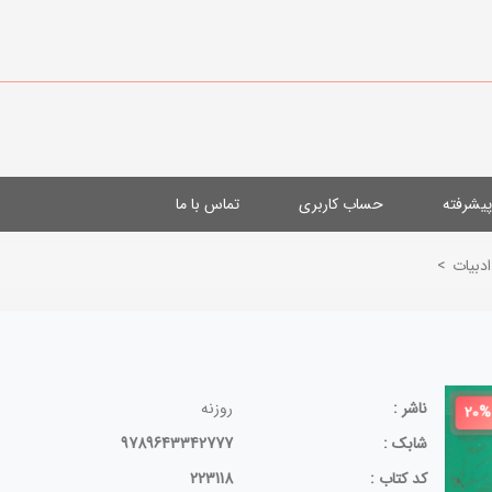
یشرفته
حساب کاربری
تماس با ما
ادبیات
>
ناشر :
روزنه
20%
شابک :
9789643342777
کد کتاب :
223118