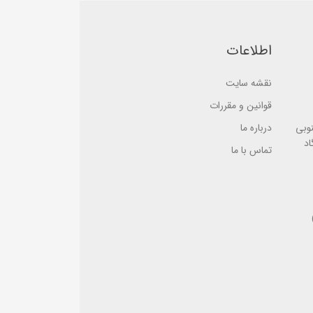
a
e
s
d
e
o
d
n
اطلاعات
o
ب
n
ر
ب
ر
ر
س
نقشه سایت
ر
ی
س
قوانین و مقررات
ی
نوبی
درباره ما
اد
تماس با ما