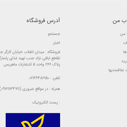
s
s
e
e
e
d
d
d
o
o
o
n
n
ب من
آدرس فروشگاه
n
ب
ب
ب
ر
ر
ر
ر
ر
ر
س
من
جستجو
س
س
ی
ی
ی
ات
اخبار
ا
فروشگاه :
میدان انقلاب خیابان کارگر ج
تقاطع لبافی نژاد جنب تهیه غذای پاسارگ
ید
پلاک ۲۶۶ واحد ۵ انتشارات ماهریس
علاقمندیها
تلفن :
02166482150
همراه :
در مواقع ضروری (09121134711)
پست الکترونیک :