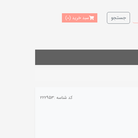
جستجو
سبد خرید
(0)
کد شناسه :
222953