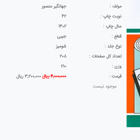
مولف :
جهانگیر منصور
نوبت چاپ :
42
سال چاپ :
1402
قطع :
جیبی
نوع جلد :
شومیز
تعداد کل صفحات :
208
وزن :
210
قيمت :
4,000,000 ریال
3,200,000 ریال
موجود نیست