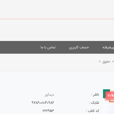
یشرفته
حساب کاربری
تماس با ما
>
حقوق
>
ناشر :
دیدآور
20%
شابک :
9786001040986
کد کتاب :
222953