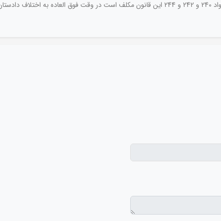
کتاب قوانین جدید آئین کیفری 96/ دادگاه صالح موضوع مواد 240 و 242 و 244 این قانون مکلف است د