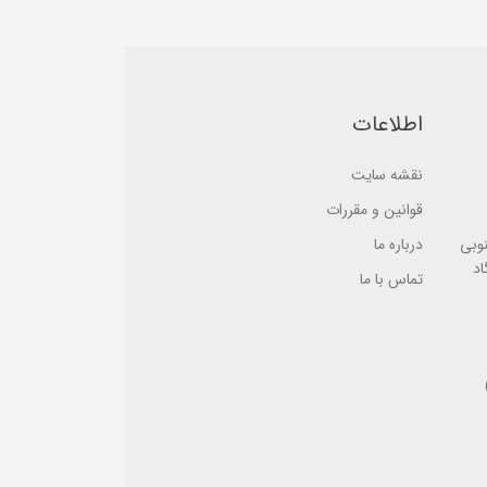
b
e
a
d
s
o
e
n
d
ب
o
ر
n
ر
اطلاعات
ب
س
ر
ی
ر
س
نقشه سایت
ی
قوانین و مقررات
نوبی
درباره ما
اد
تماس با ما