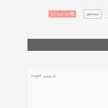
جستجو
سبد خرید
(0)
کد شناسه :
221564