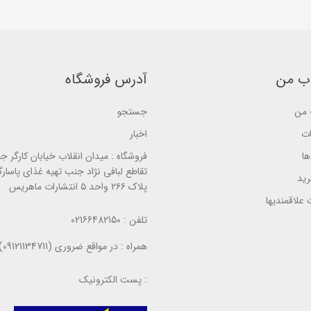
5
5
b
b
b
a
a
a
s
s
s
e
e
e
d
d
d
o
o
o
n
n
n
ب من
آدرس فروشگاه
ب
ب
ب
ر
ر
ر
ر
ر
ر
س
س
من
جستجو
س
ی
ی
ی
ات
اخبار
ا
فروشگاه :
میدان انقلاب خیابان کارگر ج
تقاطع لبافی نژاد جنب تهیه غذای پاسارگ
ید
پلاک ۲۶۶ واحد ۵ انتشارات ماهریس
علاقمندیها
تلفن :
02166482150
همراه :
در مواقع ضروری (09121134711)
پست الکترونیک :