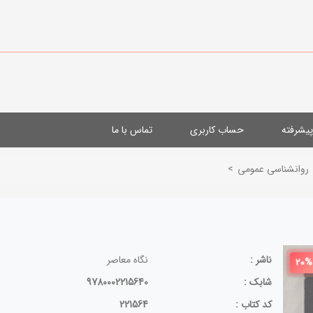
یشرفته
حساب کاربری
تماس با ما
روانشناسی عمومی
>
ناشر :
نگاه معاصر
20%
شابک :
9780002215640
کد کتاب :
221564