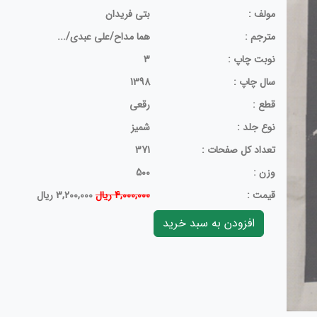
مولف :
بتی فریدان
مترجم :
هما مداح/علی عبدی/...
نوبت چاپ :
3
سال چاپ :
1398
قطع :
رقعی
نوع جلد :
شمیز
تعداد کل صفحات :
371
وزن :
500
قيمت :
4,000,000 ریال
3,200,000 ریال