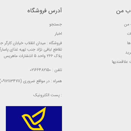
o
d
d
n
o
o
ب من
آدرس فروشگاه
ب
n
n
ر
ب
ب
ر
ر
ر
من
جستجو
س
ر
ر
ی
س
س
ی
ی
ات
اخبار
ا
فروشگاه :
میدان انقلاب خیابان کارگر ج
تقاطع لبافی نژاد جنب تهیه غذای پاسارگ
ید
پلاک ۲۶۶ واحد ۵ انتشارات ماهریس
علاقمندیها
تلفن :
02166482150
همراه :
در مواقع ضروری (09121134711)
پست الکترونیک :