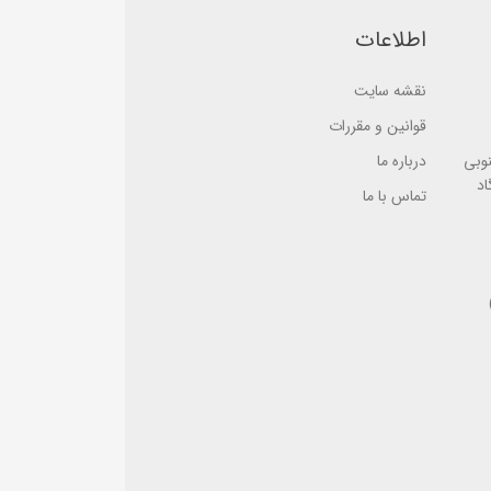
o
o
n
n
اطلاعات
ب
ب
ر
ر
ر
ر
س
نقشه سایت
س
ی
ی
قوانین و مقررات
نوبی
درباره ما
اد
تماس با ما