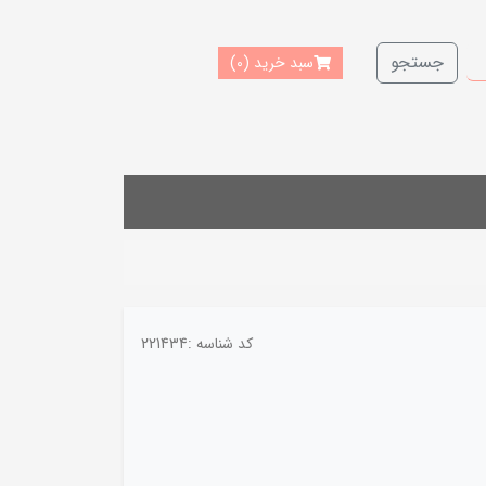
جستجو
سبد خرید
(0)
کد شناسه :
221434