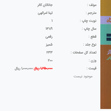
مولف :
جاناتان کالر
مترجم :
تینا امرالهی
نوبت چاپ :
1
سال چاپ :
1389
قطع :
رقعی
نوع جلد :
شمیز
تعداد کل صفحات :
233
وزن :
200
قيمت :
1,250,000 ریال
1,000,000 ریال
موجود نیست