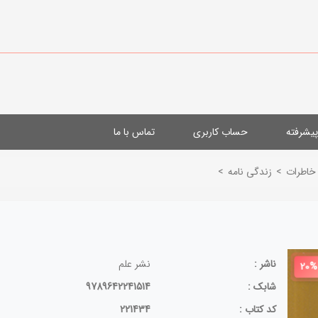
یشرفته
حساب کاربری
تماس با ما
 خاطرات
>
زندگی نامه
>
ناشر :
نشر علم
20%
شابک :
9789642241514
کد کتاب :
221434