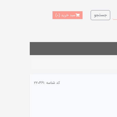
جستجو
سبد خرید
(0)
کد شناسه :
220461