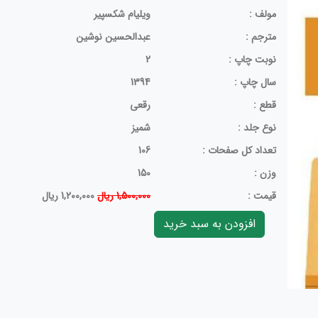
مولف :
ویلیام شکسپیر
مترجم :
عبدالحسین نوشین
نوبت چاپ :
2
سال چاپ :
1394
قطع :
رقعی
نوع جلد :
شمیز
تعداد کل صفحات :
106
وزن :
150
قيمت :
1,500,000 ریال
1,200,000 ریال