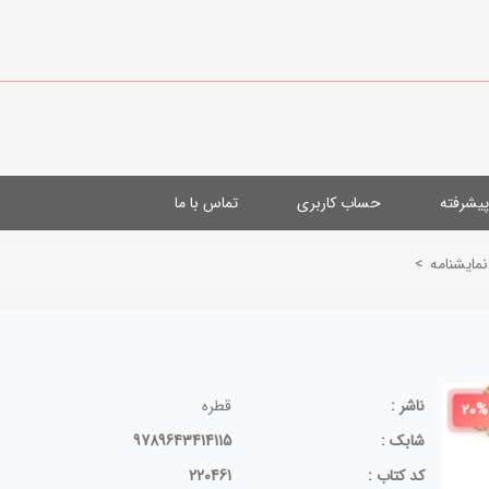
یشرفته
حساب کاربری
تماس با ما
نمایشنامه
>
ناشر :
قطره
20%
شابک :
9789643414115
کد کتاب :
220461