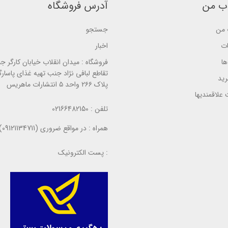
ب من
آدرس فروشگاه
ب
ب
ب
ر
ر
ر
ر
ر
ر
س
س
س
من
جستجو
ی
ی
ی
ات
اخبار
ا
فروشگاه :
میدان انقلاب خیابان کارگر ج
تقاطع لبافی نژاد جنب تهیه غذای پاسارگ
ید
پلاک ۲۶۶ واحد ۵ انتشارات ماهریس
علاقمندیها
تلفن :
02166482150
همراه :
در مواقع ضروری (09121134711)
پست الکترونیک :