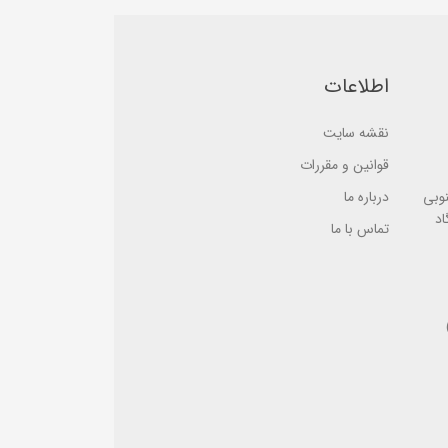
b
a
a
s
s
e
e
d
d
o
o
n
اطلاعات
n
ب
ب
ر
ر
ر
ر
نقشه سایت
س
س
ی
ی
قوانین و مقررات
نوبی
درباره ما
اد
تماس با ما