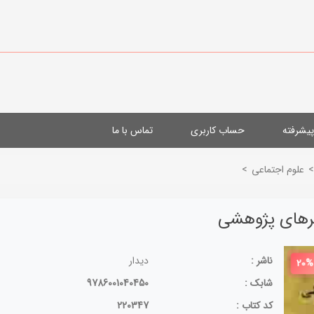
یشرفته
حساب کاربری
تماس با ما
>
علوم اجتماعی
>
یرهای پژوهشی
ناشر :
دیدار
20%
شابک :
9786001040450
کد کتاب :
220347