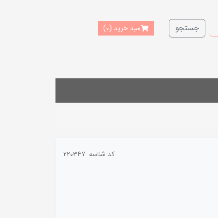
جستجو
سبد خرید
(0)
کد شناسه :
220347