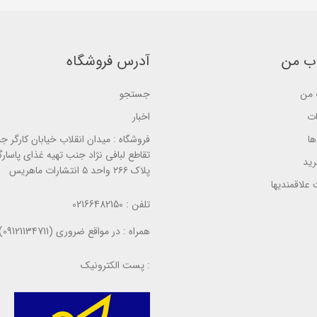
a
s
a
s
e
s
e
d
e
d
o
d
o
n
o
n
ب
ب من
آدرس فروشگاه
n
ب
ر
ب
ر
ر
ر
ر
س
ر
من
جستجو
س
ی
س
ی
ی
ات
اخبار
ا
فروشگاه :
میدان انقلاب خیابان کارگر ج
تقاطع لبافی نژاد جنب تهیه غذای پاسارگ
ید
پلاک ۲۶۶ واحد ۵ انتشارات ماهریس
علاقمندیها
تلفن :
02166482150
همراه :
در مواقع ضروری (09121134711)
پست الکترونیک :