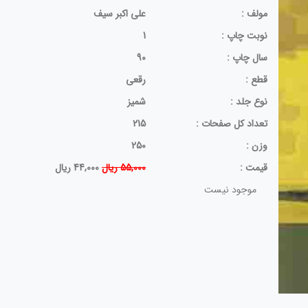
مولف :
علی اکبر سیف
نوبت چاپ :
1
سال چاپ :
90
قطع :
رقعی
نوع جلد :
شمیز
تعداد کل صفحات :
215
وزن :
250
قيمت :
55,000 ریال
44,000 ریال
موجود نیست