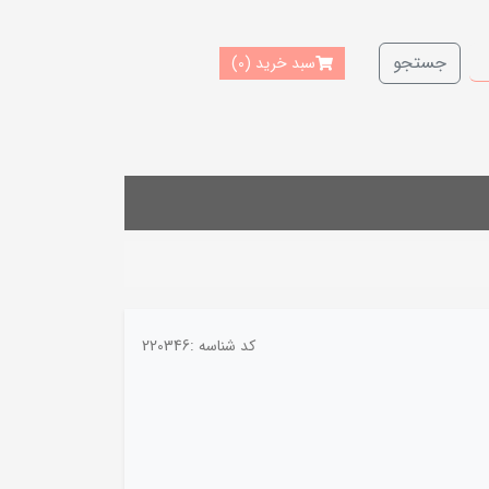
جستجو
سبد خرید
(0)
کد شناسه :
220346