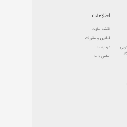
o
o
n
n
ب
ب
اطلاعات
ر
ر
ر
ر
س
س
ی
ی
نقشه سایت
قوانین و مقررات
نوبی
درباره ما
اد
تماس با ما