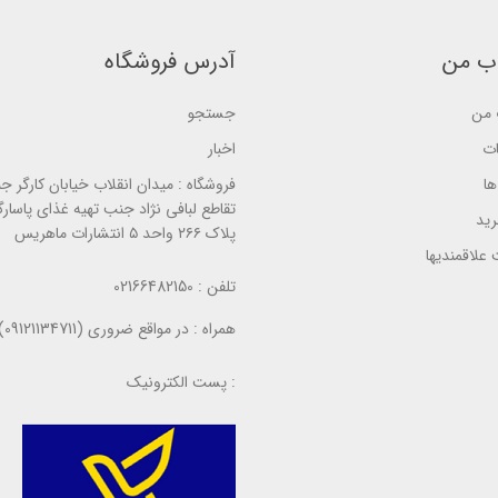
d
o
o
o
n
n
n
ب
ب
ب
ب من
آدرس فروشگاه
ر
ر
ر
ر
ر
ر
س
س
س
ی
ی
من
جستجو
ی
ات
اخبار
ا
فروشگاه :
میدان انقلاب خیابان کارگر ج
تقاطع لبافی نژاد جنب تهیه غذای پاسارگ
ید
پلاک ۲۶۶ واحد ۵ انتشارات ماهریس
علاقمندیها
تلفن :
02166482150
همراه :
در مواقع ضروری (09121134711)
پست الکترونیک :