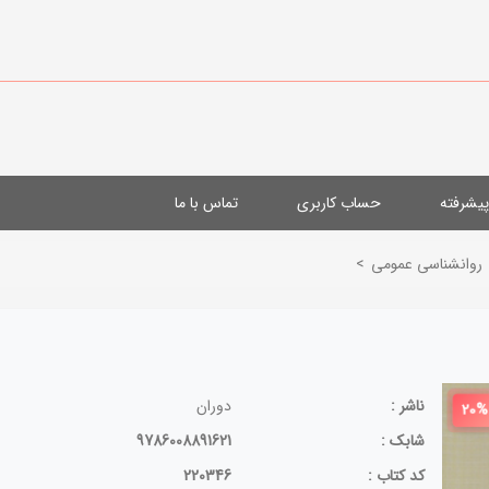
یشرفته
حساب کاربری
تماس با ما
روانشناسی عمومی
>
ناشر :
دوران
20%
شابک :
9786008891621
کد کتاب :
220346