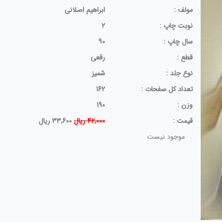
مولف :
ابراهیم اصلانی
نوبت چاپ :
2
سال چاپ :
90
قطع :
رقعی
نوع جلد :
شمیز
تعداد کل صفحات :
162
وزن :
190
قيمت :
42,000 ریال
33,600 ریال
موجود نیست