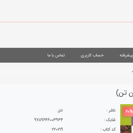
یشرفته
حساب کاربری
تماس با ما
ناشر :
افق
20%
شابک :
9789646003934
کد کتاب :
220219