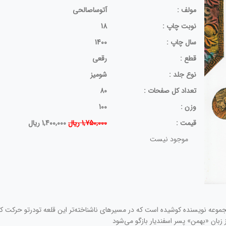
مولف :
آتوساصالحی
نوبت چاپ :
18
سال چاپ :
1400
قطع :
رقعی
نوع جلد :
شومیز
تعداد کل صفحات :
80
وزن :
100
قيمت :
1,750,000 ریال
1,400,000 ریال
موجود نیست
 تن)/ در این‌ مجموعه‌ نویسنده‌ کوشیده‌ است‌ که‌ در مسیرهای‌ ناشناخته‌تر این‌ قلعه‌ تودرتو حرکت‌ 
ز زبان‌ «بهمن‌» پسر اسفندیار بازگو می‌شود