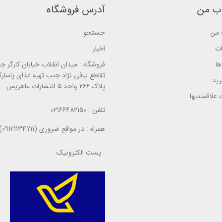
o
n
n
ب من
آدرس فروشگاه
n
ب
ب
ب
ر
ر
ر
ر
ر
ر
من
جستجو
س
س
س
ی
ی
ی
ات
اخبار
ا
فروشگاه :
میدان انقلاب خیابان کارگر ج
تقاطع لبافی نژاد جنب تهیه غذای پاسارگ
ید
پلاک ۲۶۶ واحد ۵ انتشارات ماهریس
علاقمندیها
تلفن :
02166482150
همراه :
در مواقع ضروری (09121134711)
پست الکترونیک :