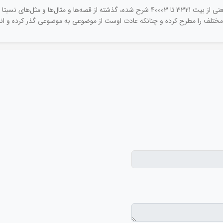
کتاب شرح مثنوی 5/ در این قسمت که مجموعا 679 بیت یعنی از بیت 3321 تا 40003 شرح شده، گذشت