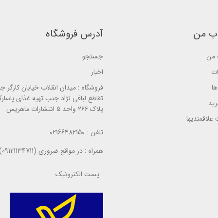
a
s
s
s
e
e
e
d
d
d
o
o
o
n
n
ب من
آدرس فروشگاه
n
ب
ب
ب
ر
ر
ر
ر
ر
من
جستجو
ر
س
س
س
ی
ی
ی
ات
اخبار
ا
فروشگاه :
میدان انقلاب خیابان کارگر ج
تقاطع لبافی نژاد جنب تهیه غذای پاسارگ
ید
پلاک ۲۶۶ واحد ۵ انتشارات ماهریس
علاقمندیها
تلفن :
02166482150
همراه :
در مواقع ضروری (09121134711)
پست الکترونیک :