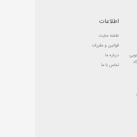
e
o
d
n
o
ب
n
ر
اطلاعات
ب
ر
ر
س
ر
ی
س
نقشه سایت
ی
قوانین و مقررات
نوبی
درباره ما
اد
تماس با ما