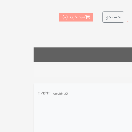
جستجو
سبد خرید
(0)
کد شناسه :
209692