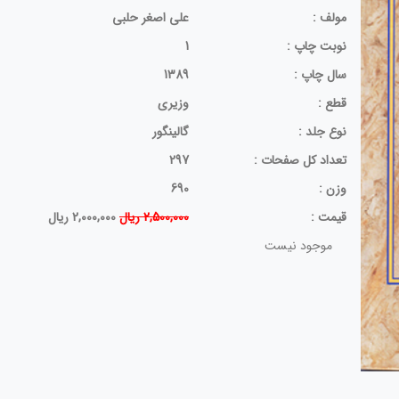
مولف :
علی اصغر حلبی
نوبت چاپ :
1
سال چاپ :
1389
قطع :
وزیری
نوع جلد :
گالینگور
تعداد کل صفحات :
297
وزن :
690
قيمت :
2,500,000 ریال
2,000,000 ریال
موجود نیست