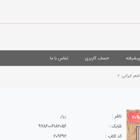
یشرفته
حساب کاربری
تماس با ما
شعر ایرانی
>
ناشر :
زوار
20%
شابک :
9786006182056
کد کتاب :
209692