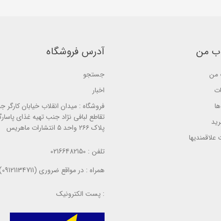
a
e
s
s
d
e
e
o
d
d
n
o
o
ب
n
n
ر
ب
ب
ر
ب من
آدرس فروشگاه
ر
ر
س
ر
ر
ی
س
س
ی
من
جستجو
ی
ات
اخبار
ا
فروشگاه :
میدان انقلاب خیابان کارگر ج
تقاطع لبافی نژاد جنب تهیه غذای پاسارگ
ید
پلاک ۲۶۶ واحد ۵ انتشارات ماهریس
علاقمندیها
تلفن :
02166482150
همراه :
در مواقع ضروری (09121134711)
پست الکترونیک :