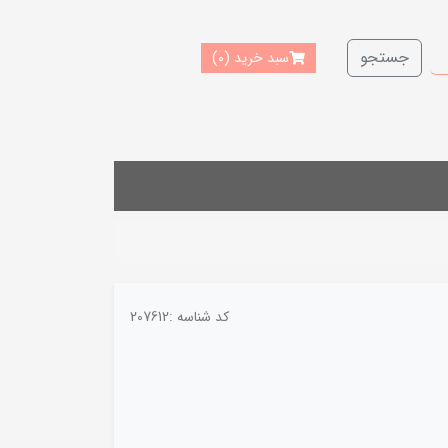
جستجو
سبد خرید
(0)
کد شناسه :
207612