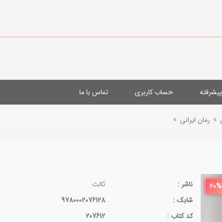
یشرفته
حساب کاربری
تماس با ما
>
رمان ایرانی
>
ناشر :
ثالث
20%
شابک :
9780002076128
کد کتاب :
207612