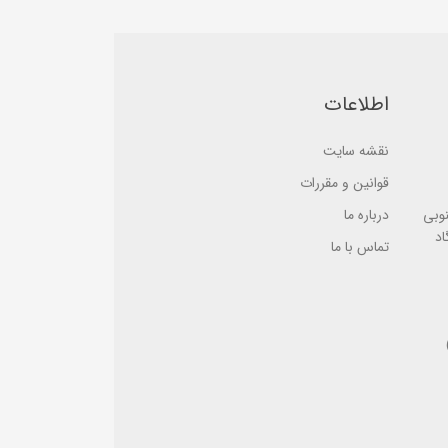
5
s
b
e
a
d
s
o
e
n
d
ب
o
ر
اطلاعات
n
ر
ب
س
ر
ی
نقشه سایت
ر
س
ی
قوانین و مقررات
نوبی
درباره ما
اد
تماس با ما