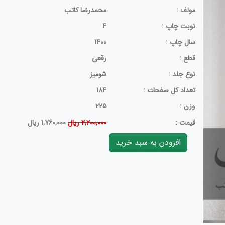
مولف :
محمدرضا کاتب
نوبت چاپ :
4
سال چاپ :
1400
قطع :
رقعی
نوع جلد :
شومیز
تعداد کل صفحات :
184
وزن :
225
قيمت :
2,200,000 ریال
1,760,000 ریال