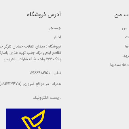
d
o
o
o
n
n
n
ب
ب
ب من
آدرس فروشگاه
ب
ر
ر
ر
ر
ر
ر
س
س
س
من
جستجو
ی
ی
ی
ات
اخبار
ا
فروشگاه :
میدان انقلاب خیابان کارگر ج
تقاطع لبافی نژاد جنب تهیه غذای پاسارگ
ید
پلاک ۲۶۶ واحد ۵ انتشارات ماهریس
علاقمندیها
تلفن :
02166482150
همراه :
در مواقع ضروری (09121134711)
پست الکترونیک :