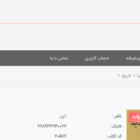
یشرفته
حساب کاربری
تماس با ما
ا
>
تاریخ
>
ناشر :
کویر
20%
شابک :
9789642140077
کد کتاب :
205117