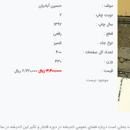
مولف :
حسین آبادیان
نوبت چاپ :
2
سال چاپ :
1392
قطع :
رقعی
نوع جلد :
شمیز
تعداد کل صفحات :
400
وزن :
430
قيمت :
3,400,000 ریال
2,720,000 ریال
موجود نیست
ه بحثی است درباره فضای عمومی اندیشه در دوره قاجار و تاثیر این اندیشه در س