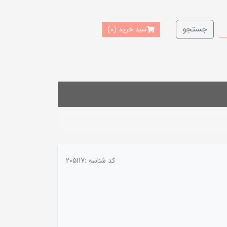
جستجو
سبد خرید
(0)
کد شناسه :
205117