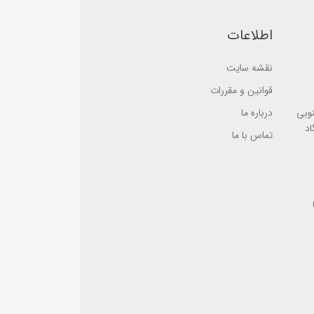
e
d
d
o
o
n
اطلاعات
n
ب
ب
ر
ر
ر
نقشه سایت
ر
س
س
ی
ی
قوانین و مقررات
نوبی
درباره ما
اد
تماس با ما