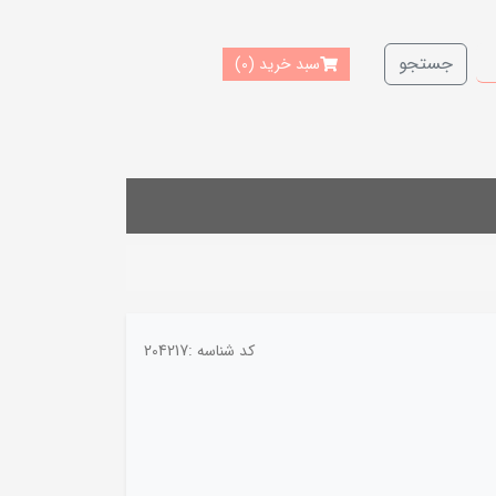
جستجو
سبد خرید
(0)
کد شناسه :
204217