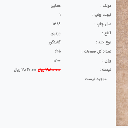
مولف :
همایی
نوبت چاپ :
1
سال چاپ :
1389
قطع :
وزیری
نوع جلد :
گالینگور
تعداد کل صفحات :
615
وزن :
1300
قيمت :
3,800,000 ریال
3,040,000 ریال
موجود نیست