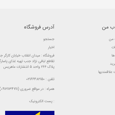
b
f
b
a
5
a
s
b
s
e
a
e
d
s
d
o
e
o
n
d
n
ب من
آدرس فروشگاه
ب
o
ب
ر
n
ر
ر
ب
ر
س
ر
س
من
جستجو
ی
ر
ی
س
ات
اخبار
ی
ا
فروشگاه :
میدان انقلاب خیابان کارگر ج
تقاطع لبافی نژاد جنب تهیه غذای پاسارگ
ید
پلاک ۲۶۶ واحد ۵ انتشارات ماهریس
علاقمندیها
تلفن :
02166482150
همراه :
در مواقع ضروری (09121134711)
پست الکترونیک :