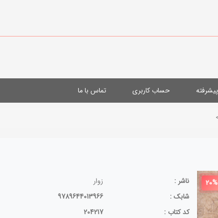
یشرفته
حساب کاربری
تماس با ما
ناشر :
زوار
20%
شابک :
9789644013966
کد کتاب :
204217