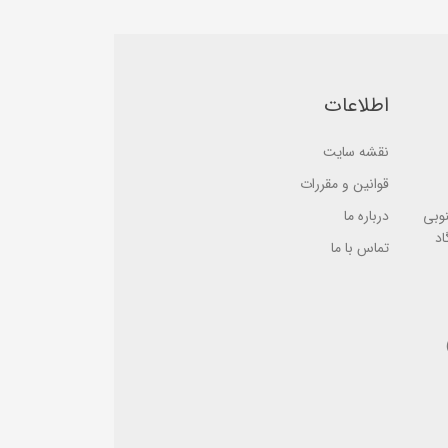
b
b
a
a
s
s
e
e
d
d
o
o
n
n
اطلاعات
ب
ب
ر
ر
ر
ر
س
نقشه سایت
س
ی
ی
قوانین و مقررات
نوبی
درباره ما
اد
تماس با ما