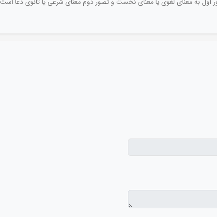
تصور اول به معنای لغوی یا معنای نخست و تصور دوم معنای شرعی یا ثانوی دعا است