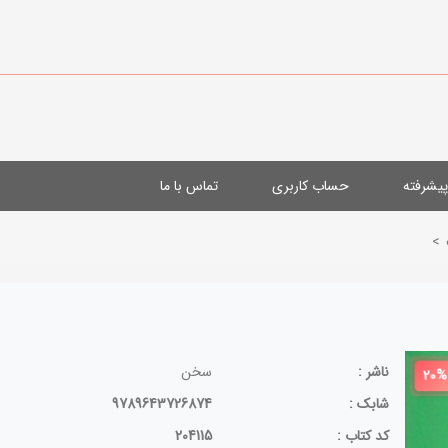
یشرفته
حساب کاربری
تماس با ما
>
ناشر :
سخن
20%
شابک :
9789643726874
کد کتاب :
204115