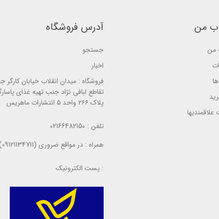
e
s
e
d
e
d
o
d
o
n
ب من
آدرس فروشگاه
o
n
ب
n
ب
ر
ب
ر
ر
ر
ر
من
جستجو
س
ر
س
ی
س
ی
ات
اخبار
ی
ا
فروشگاه :
میدان انقلاب خیابان کارگر ج
تقاطع لبافی نژاد جنب تهیه غذای پاسارگ
ید
پلاک ۲۶۶ واحد ۵ انتشارات ماهریس
علاقمندیها
تلفن :
02166482150
همراه :
در مواقع ضروری (09121134711)
پست الکترونیک :