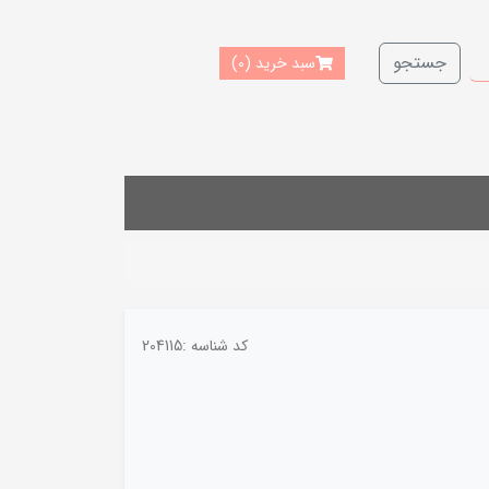
جستجو
سبد خرید
(0)
کد شناسه :
204115