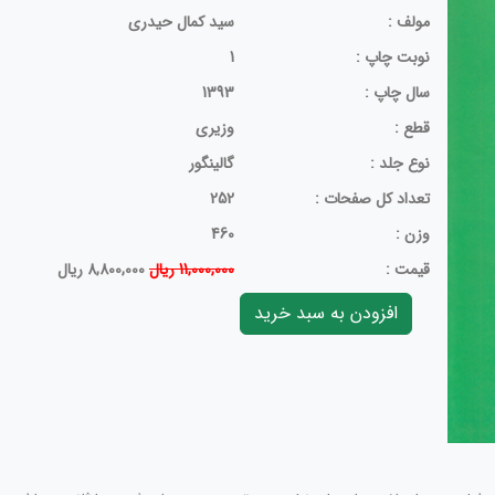
مولف :
سید کمال حیدری
نوبت چاپ :
1
سال چاپ :
1393
قطع :
وزیری
نوع جلد :
گالینگور
تعداد کل صفحات :
252
وزن :
460
قيمت :
11,000,000 ریال
8,800,000 ریال