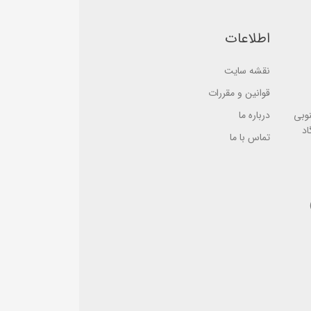
e
e
d
d
o
o
n
اطلاعات
n
ب
ب
ر
ر
ر
ر
نقشه سایت
س
س
ی
ی
قوانین و مقررات
نوبی
درباره ما
اد
تماس با ما