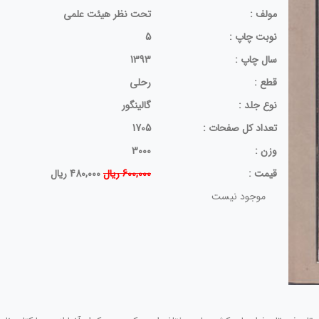
مولف :
تحت نظر هیئت علمی
نوبت چاپ :
5
سال چاپ :
1393
قطع :
رحلی
نوع جلد :
گالینگور
تعداد کل صفحات :
1705
وزن :
3000
قيمت :
600,000 ریال
480,000 ریال
موجود نیست