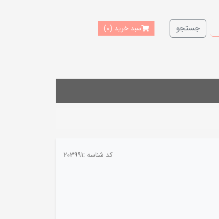
جستجو
سبد خرید
(0)
کد شناسه :
203991