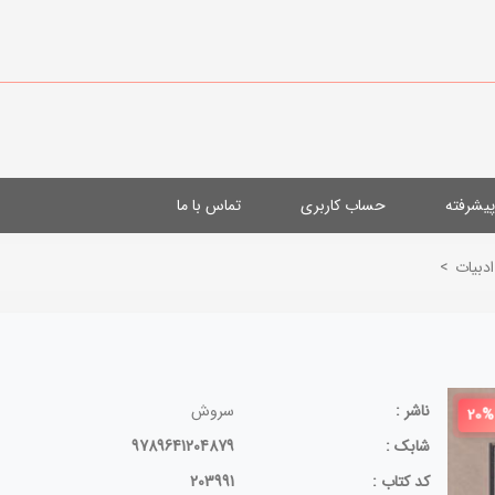
یشرفته
حساب کاربری
تماس با ما
ادبیات
>
ناشر :
سروش
20%
شابک :
9789641204879
کد کتاب :
203991