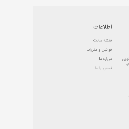
ب
o
ر
n
ر
ب
س
ر
ی
ر
س
اطلاعات
ی
نقشه سایت
قوانین و مقررات
نوبی
درباره ما
اد
تماس با ما