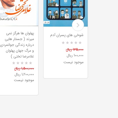
یشگام و
پهلوان ها هرگز نمی
شوخی های پسران آدم
میرند ( جستار هایی
درباره زندگی جوانمردی
R
0
125,000 ریال
و مرگ جهان پهلوان
a
100,000 ریال
t
غلامرضا تختی )
e
ه سبد خرید
موجود نیست
d
5
0
R
1,500,000 ریال
.
a
0
1,200,000 ریال
t
0
e
موجود نیست
o
d
u
5
t
.
o
0
f
0
5
o
b
u
a
t
s
o
e
f
d