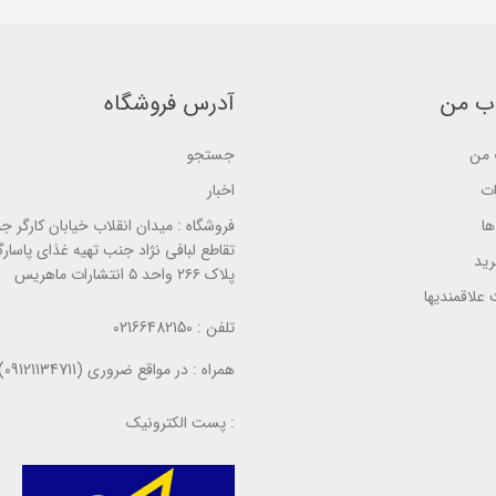
ر
d
o
ر
o
n
س
n
ب
ی
ب
ر
ر
ر
ر
س
ب من
آدرس فروشگاه
س
ی
ی
من
جستجو
ات
اخبار
ا
فروشگاه :
میدان انقلاب خیابان کارگر ج
تقاطع لبافی نژاد جنب تهیه غذای پاسارگ
ید
پلاک ۲۶۶ واحد ۵ انتشارات ماهریس
علاقمندیها
تلفن :
02166482150
همراه :
در مواقع ضروری (09121134711)
پست الکترونیک :