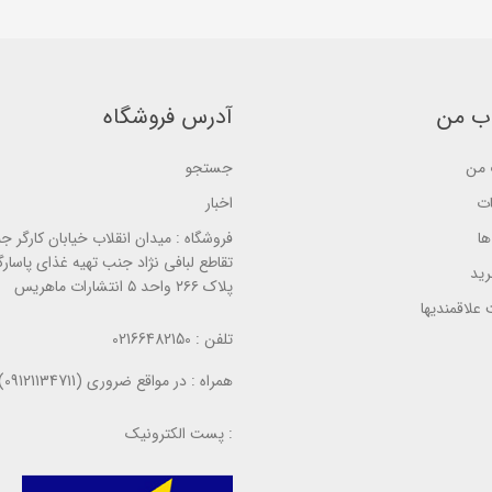
5
a
b
b
s
a
a
e
s
s
d
e
e
o
d
d
n
o
o
ب
n
ب من
آدرس فروشگاه
n
ر
ب
ب
ر
ر
ر
س
ر
ر
ی
من
جستجو
س
س
ی
ی
ات
اخبار
ا
فروشگاه :
میدان انقلاب خیابان کارگر ج
تقاطع لبافی نژاد جنب تهیه غذای پاسارگ
ید
پلاک ۲۶۶ واحد ۵ انتشارات ماهریس
علاقمندیها
تلفن :
02166482150
همراه :
در مواقع ضروری (09121134711)
پست الکترونیک :