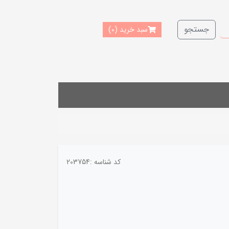
جستجو
سبد خرید
(0)
کد شناسه :
203754