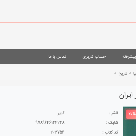
یشرفته
حساب کاربری
تماس با ما
ا
>
تاریخ
>
ایران
ناشر :
کویر
20%
شابک :
9789646144248
کد کتاب :
203754