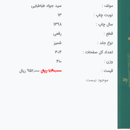
مولف :
سید جواد طباطبایی
نوبت چاپ :
13
سال چاپ :
1398
قطع :
رقعی
نوع جلد :
شمیز
تعداد کل صفحات :
304
وزن :
410
قيمت :
1,190,000 ریال
952,000 ریال
موجود نیست