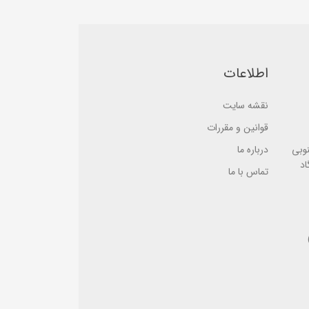
5
b
b
a
a
s
s
e
e
d
d
o
o
n
اطلاعات
n
ب
ب
ر
ر
ر
نقشه سایت
ر
س
س
ی
ی
قوانین و مقررات
نوبی
درباره ما
اد
تماس با ما