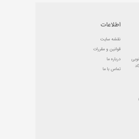
e
e
d
d
o
o
n
n
ب
ب
اطلاعات
ر
ر
ر
ر
س
س
نقشه سایت
ی
ی
قوانین و مقررات
نوبی
درباره ما
اد
تماس با ما