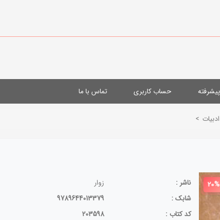
یشرفته
حساب کاربری
تماس با ما
ادبیات
>
ناشر :
زوار
20%
شابک :
9789644013379
کد کتاب :
203598