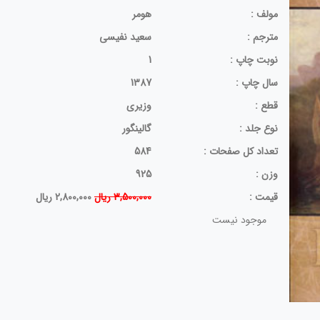
مولف :
هومر
مترجم :
سعید نفیسی
نوبت چاپ :
1
سال چاپ :
1387
قطع :
وزیری
نوع جلد :
گالینگور
تعداد کل صفحات :
584
وزن :
925
قيمت :
3,500,000 ریال
2,800,000 ریال
موجود نیست