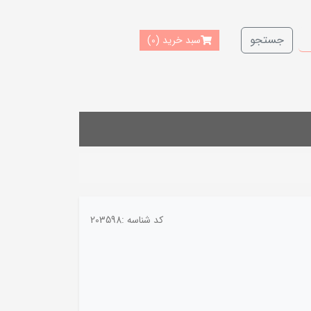
جستجو
سبد خرید
(0)
کد شناسه :
203598