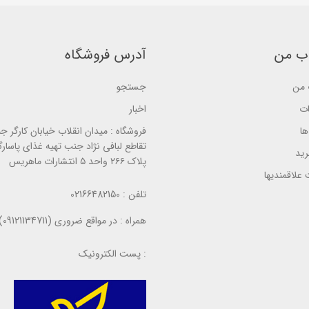
a
s
s
s
e
e
e
d
d
d
o
o
o
n
n
ب من
آدرس فروشگاه
n
ب
ب
ب
ر
ر
ر
ر
ر
ر
من
جستجو
س
س
س
ی
ی
ی
ات
اخبار
ا
فروشگاه :
میدان انقلاب خیابان کارگر ج
تقاطع لبافی نژاد جنب تهیه غذای پاسارگ
ید
پلاک ۲۶۶ واحد ۵ انتشارات ماهریس
علاقمندیها
تلفن :
02166482150
همراه :
در مواقع ضروری (09121134711)
پست الکترونیک :