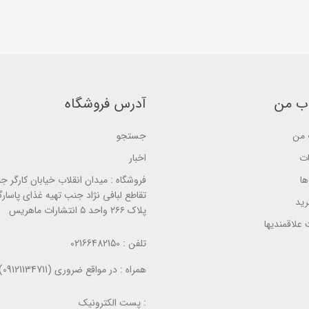
t
t
o
o
o
f
f
f
5
5
5
b
b
b
a
a
a
s
s
s
e
e
e
d
d
d
o
o
o
n
n
ب من
آدرس فروشگاه
n
ب
ب
ب
ر
ر
ر
ر
ر
من
جستجو
ر
س
س
س
ی
ی
ی
ات
اخبار
ا
فروشگاه :
میدان انقلاب خیابان کارگر ج
تقاطع لبافی نژاد جنب تهیه غذای پاسارگ
ید
پلاک ۲۶۶ واحد ۵ انتشارات ماهریس
علاقمندیها
تلفن :
02166482150
همراه :
در مواقع ضروری (09121134711)
پست الکترونیک :