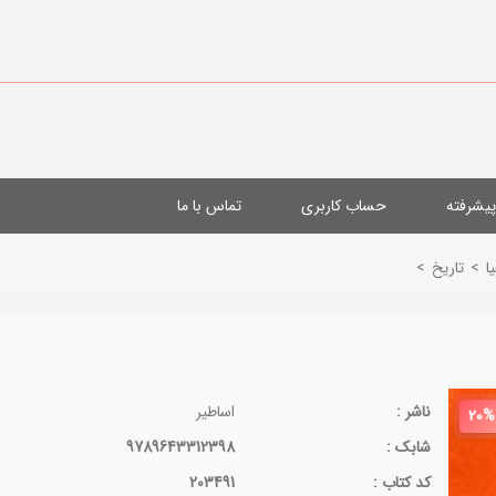
یشرفته
حساب کاربری
تماس با ما
ا
>
تاریخ
>
ناشر :
اساطیر
20%
شابک :
9789643312398
کد کتاب :
203491