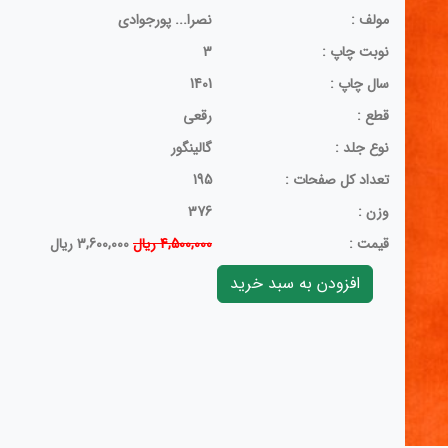
مولف :
نصرا... پورجوادی‏
نوبت چاپ :
3
سال چاپ :
1401
قطع :
رقعی
نوع جلد :
گالینگور
تعداد کل صفحات :
195
وزن :
376
قيمت :
4,500,000 ریال
3,600,000 ریال