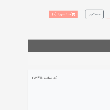
جستجو
سبد خرید
(0)
کد شناسه :
203491