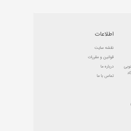
5
5
b
b
a
a
s
s
e
e
d
d
o
o
n
n
اطلاعات
ب
ب
ر
ر
ر
ر
س
نقشه سایت
س
ی
ی
قوانین و مقررات
نوبی
درباره ما
اد
تماس با ما