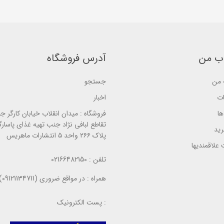
f
5
5
5
b
b
b
a
a
a
s
s
s
e
e
e
d
d
d
o
o
o
n
ب من
آدرس فروشگاه
n
n
ب
ب
ب
ر
ر
ر
ر
ر
ر
س
من
جستجو
س
س
ی
ی
ی
ات
اخبار
ا
فروشگاه :
میدان انقلاب خیابان کارگر ج
تقاطع لبافی نژاد جنب تهیه غذای پاسارگ
ید
پلاک ۲۶۶ واحد ۵ انتشارات ماهریس
علاقمندیها
تلفن :
02166482150
همراه :
در مواقع ضروری (09121134711)
پست الکترونیک :