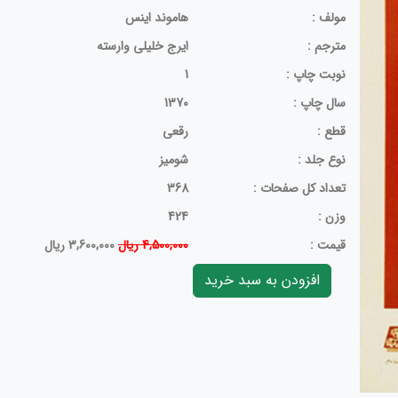
مولف :
هاموند‏ اینس‏
مترجم :
ایرج‏ خلیلی‏ وارسته‏
نوبت چاپ :
1
سال چاپ :
1370
قطع :
رقعی
نوع جلد :
شومیز
تعداد کل صفحات :
368
وزن :
424
قيمت :
4,500,000 ریال
3,600,000 ریال