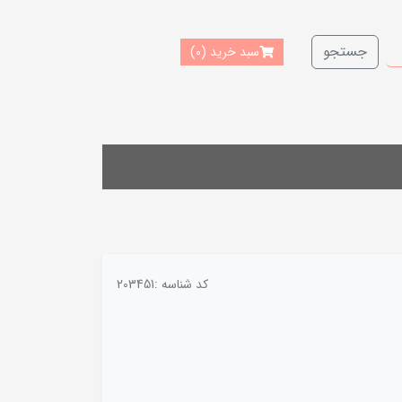
جستجو
سبد خرید
(0)
کد شناسه :
203451