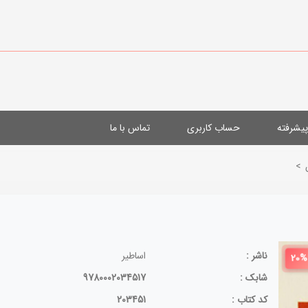
یشرفته
حساب کاربری
تماس با ما
>
ناشر :
اساطیر
20%
شابک :
9780002034517
کد کتاب :
203451