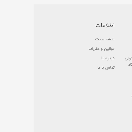
a
a
s
s
e
e
d
d
o
o
اطلاعات
n
n
ب
ب
ر
ر
ر
ر
نقشه سایت
س
س
ی
ی
قوانین و مقررات
نوبی
درباره ما
اد
تماس با ما