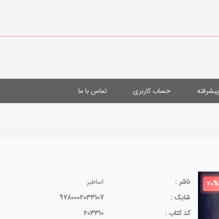
یشرفته
حساب کاربری
تماس با ما
ناشر :
اساطیر
20%
شابک :
9780002033107
کد کتاب :
203310