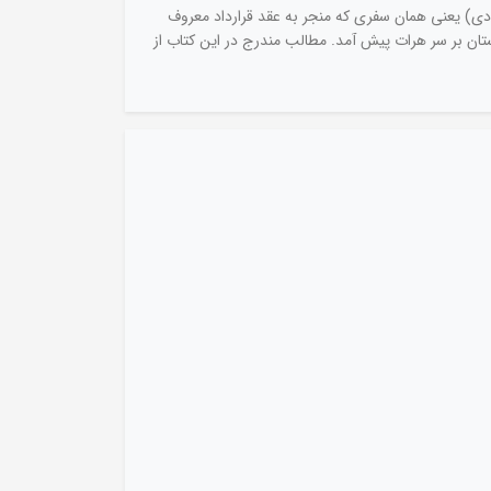
ن امین الدوله، شرح مأموریت و مسافرت ایشان به نمایندگی ایران به ممالک اروپایی است (سال 1272 قمری مطابق 1856 میلادی) یعنی همان سفری که منجر به عقد قرارداد معروف
 افغانستان بر سر هرات پیش آمد. مطالب مندرج در این کتاب از