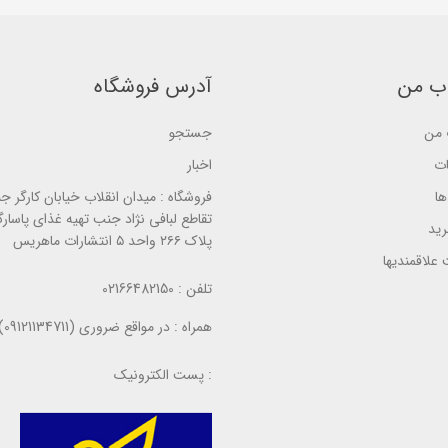
b
a
a
a
s
s
s
e
e
e
d
d
d
o
o
o
ب من
آدرس فروشگاه
n
n
n
ب
ب
ب
ر
ر
ر
ر
ر
ر
من
جستجو
س
س
س
ی
ی
ی
ات
اخبار
ا
فروشگاه :
میدان انقلاب خیابان کارگر ج
تقاطع لبافی نژاد جنب تهیه غذای پاسارگ
ید
پلاک ۲۶۶ واحد ۵ انتشارات ماهریس
علاقمندیها
تلفن :
02166482150
همراه :
در مواقع ضروری (09121134711)
پست الکترونیک :