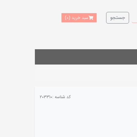
جستجو
سبد خرید
(0)
کد شناسه :
203310