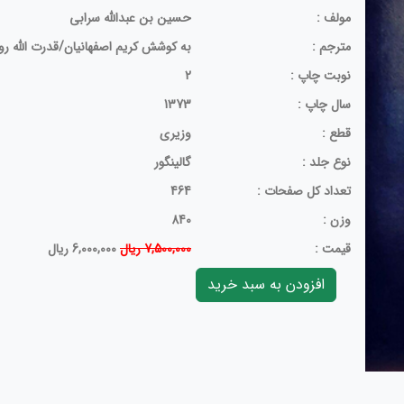
مولف :
حسین‏ بن ‏عبدالله سرابی‏
مترجم :
به کوشش کریم اصفهانیان/قدرت الله ر
نوبت چاپ :
2
سال چاپ :
1373
قطع :
وزیری
نوع جلد :
گالینگور
تعداد کل صفحات :
464
وزن :
840
قيمت :
7,500,000 ریال
6,000,000 ریال