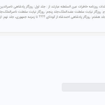
 السلطنه (10جلدی)/ عناوین مجلدات روزنامه خاطرات عین السلطنه عبارتند از : جلد اول: روزگار پادش
م: روزگار نیابت سلطنت عضدالملک،جلد پنجم: روزگار نیابت سلطنت ناصرالملک،جل
جلد هشتم: روزگار پادشاهی احمدشاه از کودتای ???? تا زمزمه جمهوری، جلد نهم: ا