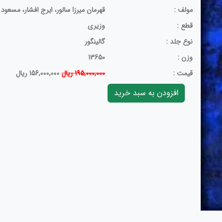
مولف :
قهرمان‌ میرزا سالور، ایرج افشار، مسعود 
قطع :
وزیری
نوع جلد :
گالینگور
وزن :
13650
قيمت :
195,000,000 ریال
156,000,000 ریال