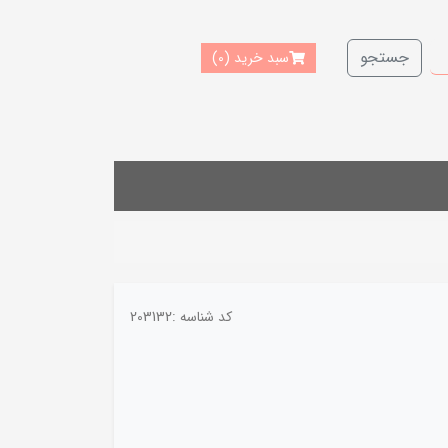
جستجو
سبد خرید
(0)
کد شناسه :
203132