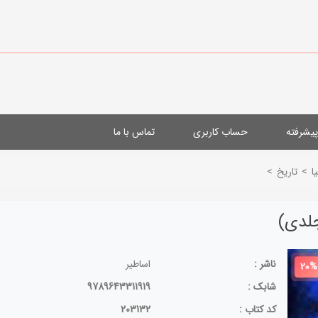
یشرفته
حساب کاربری
تماس با ما
ا
>
تاریخ
>
ناشر :
اساطیر
20%
شابک :
9789643311919
کد کتاب :
203132