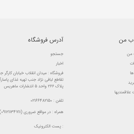
f
t
5
5
o
b
b
f
a
a
5
s
s
b
e
e
a
d
d
s
o
o
e
n
n
d
ب
ب من
آدرس فروشگاه
ب
o
ر
ر
n
ر
ر
ب
س
س
ر
ی
من
جستجو
ی
ر
س
ات
اخبار
ی
ا
فروشگاه :
میدان انقلاب خیابان کارگر ج
تقاطع لبافی نژاد جنب تهیه غذای پاسارگ
ید
پلاک ۲۶۶ واحد ۵ انتشارات ماهریس
علاقمندیها
تلفن :
02166482150
همراه :
در مواقع ضروری (09121134711)
پست الکترونیک :