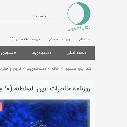
ثبت نام
ورود به سیستم
فهرست علاقمندیها
(0)
صفحه اصلی
دسته‌بندي‌ها
جستجوی پ
شما اینجا هستید
>
خانه
>
دسته‌بندي‌ها
>
تاریخ و جغرافی
روزنامه خاطرات عین السلطنه (10 جلدی)