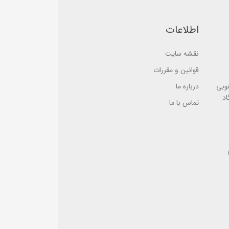
e
e
d
d
o
o
n
اطلاعات
n
ب
ب
ر
ر
ر
ر
نقشه سایت
س
س
ی
ی
قوانین و مقررات
نوبی
درباره ما
اد
تماس با ما