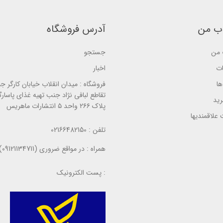
e
d
d
d
o
o
o
n
n
n
ب من
آدرس فروشگاه
ب
ب
ب
ر
ر
ر
ر
ر
ر
س
س
س
من
جستجو
ی
ی
ی
ات
اخبار
ا
فروشگاه :
میدان انقلاب خیابان کارگر ج
تقاطع لبافی نژاد جنب تهیه غذای پاسارگ
ید
پلاک ۲۶۶ واحد ۵ انتشارات ماهریس
علاقمندیها
تلفن :
02166482150
همراه :
در مواقع ضروری (09121134711)
پست الکترونیک :