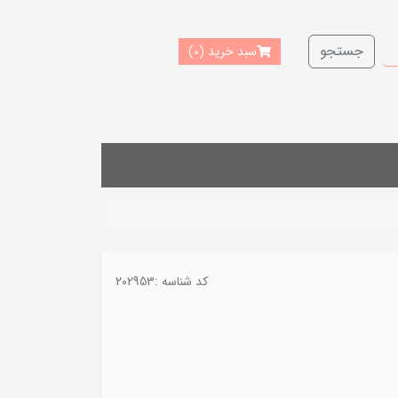
جستجو
سبد خرید
(0)
کد شناسه :
202953