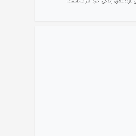
ی تازد: عشق، زندگی، خرد، ادراک،طبیعت،