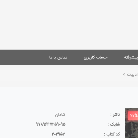
یشرفته
حساب کاربری
تماس با ما
ادبیات
>
ناشر :
شادان
20%
شابک :
9789647259095
کد کتاب :
202953