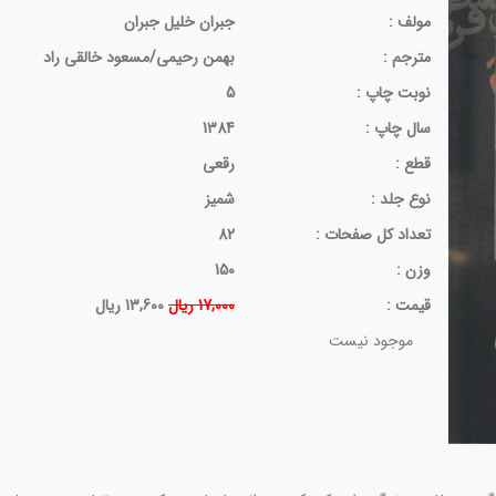
مولف :
جبران خلیل جبران
مترجم :
بهمن رحیمی/مسعود خالقی راد
نوبت چاپ :
5
سال چاپ :
1384
قطع :
رقعی
نوع جلد :
شمیز
تعداد کل صفحات :
82
وزن :
150
قيمت :
17,000 ریال
13,600 ریال
موجود نیست