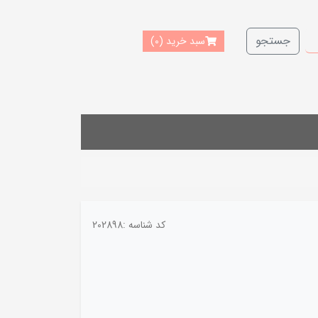
جستجو
سبد خرید
(0)
کد شناسه :
202898