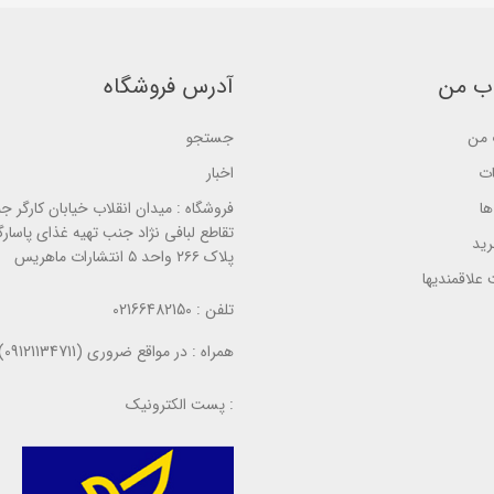
a
a
s
s
s
e
e
e
d
d
d
o
o
o
n
ب من
آدرس فروشگاه
n
n
ب
ب
ب
ر
ر
ر
ر
ر
ر
من
جستجو
س
س
س
ی
ی
ی
ات
اخبار
ا
فروشگاه :
میدان انقلاب خیابان کارگر ج
تقاطع لبافی نژاد جنب تهیه غذای پاسارگ
ید
پلاک ۲۶۶ واحد ۵ انتشارات ماهریس
علاقمندیها
تلفن :
02166482150
همراه :
در مواقع ضروری (09121134711)
پست الکترونیک :