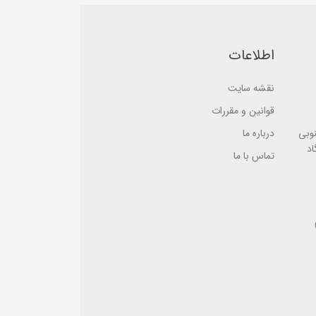
s
e
e
d
d
o
o
n
n
ب
اطلاعات
ب
ر
ر
ر
ر
س
نقشه سایت
س
ی
ی
قوانین و مقررات
نوبی
درباره ما
اد
تماس با ما