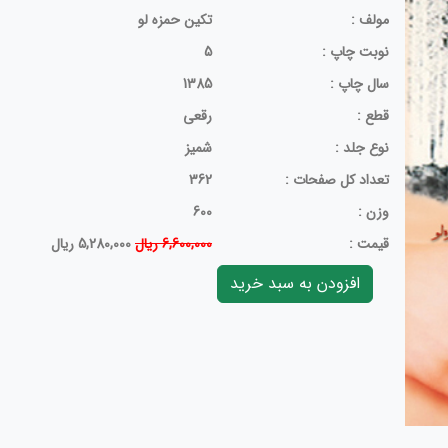
مولف :
تکین حمزه لو
نوبت چاپ :
5
سال چاپ :
1385
قطع :
رقعی
نوع جلد :
شمیز
تعداد کل صفحات :
362
وزن :
600
قيمت :
6,600,000 ریال
5,280,000 ریال