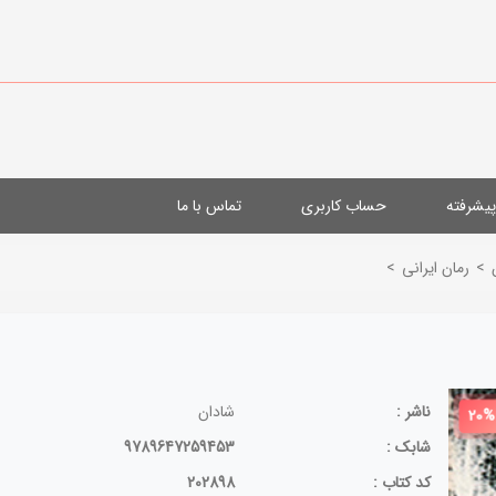
یشرفته
حساب کاربری
تماس با ما
>
رمان ایرانی
>
ناشر :
شادان
20%
شابک :
9789647259453
کد کتاب :
202898