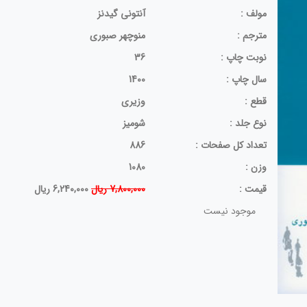
مولف :
آنتونی گیدنز
مترجم :
منوچهر صبوری
نوبت چاپ :
36
سال چاپ :
1400
قطع :
وزیری
نوع جلد :
شومیز
تعداد کل صفحات :
886
وزن :
1080
قيمت :
7,800,000 ریال
6,240,000 ریال
موجود نیست