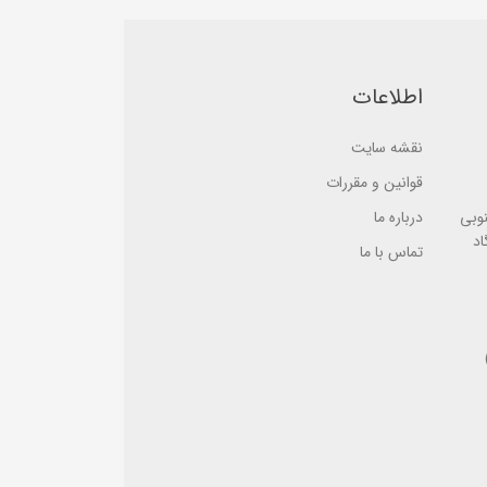
a
b
s
a
e
s
d
e
o
d
n
o
اطلاعات
ب
n
ر
ب
ر
ر
س
ر
نقشه سایت
ی
س
ی
قوانین و مقررات
نوبی
درباره ما
اد
تماس با ما