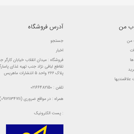
b
s
a
a
e
s
s
d
e
e
o
d
d
n
o
o
ب
ب من
آدرس فروشگاه
n
n
ر
ب
ب
ر
ر
ر
س
ر
من
جستجو
ر
ی
س
س
ی
ی
ات
اخبار
ا
فروشگاه :
میدان انقلاب خیابان کارگر ج
تقاطع لبافی نژاد جنب تهیه غذای پاسارگ
ید
پلاک ۲۶۶ واحد ۵ انتشارات ماهریس
علاقمندیها
تلفن :
02166482150
همراه :
در مواقع ضروری (09121134711)
پست الکترونیک :