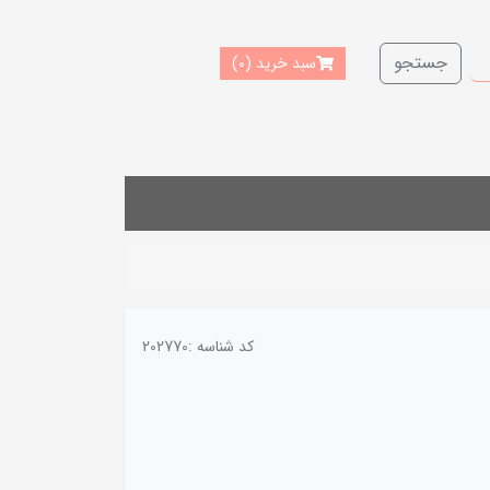
جستجو
سبد خرید
(0)
کد شناسه :
202770