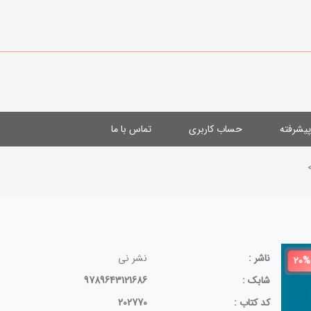
یشرفته
حساب کاربری
تماس با ما
ناشر :
نشر نی
20%
شابک :
9789643121686
کد کتاب :
202770