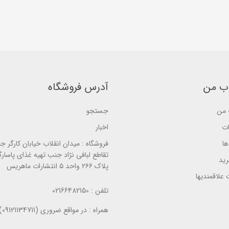
u
u
o
t
t
u
o
o
t
f
f
o
5
5
f
b
b
5
a
a
b
s
s
a
e
e
s
d
d
e
o
o
d
n
n
ب من
آدرس فروشگاه
o
ب
ب
n
ر
ر
ب
ر
ر
ر
من
جستجو
س
س
ر
ی
ی
س
ات
اخبار
ی
ا
فروشگاه :
میدان انقلاب خیابان کارگر ج
تقاطع لبافی نژاد جنب تهیه غذای پاسارگ
ید
پلاک ۲۶۶ واحد ۵ انتشارات ماهریس
علاقمندیها
تلفن :
02166482150
همراه :
در مواقع ضروری (09121134711)