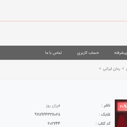
یشرفته
حساب کاربری
تماس با ما
>
رمان ایرانی
>
ناشر :
فرزان روز
20%
شابک :
9789643211028
کد کتاب :
202744