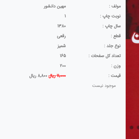
مولف :
مهین دانشور
نوبت چاپ :
1
سال چاپ :
1380
قطع :
رقعی
نوع جلد :
شمیز
تعداد کل صفحات :
165
وزن :
200
قيمت :
11,000 ریال
8,800 ریال
موجود نیست