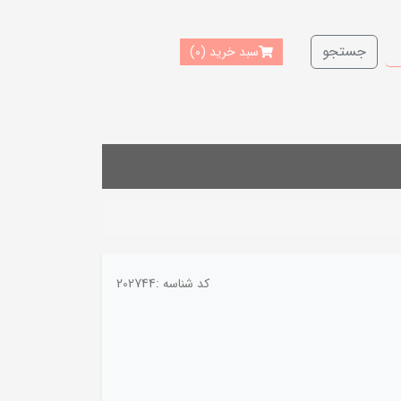
جستجو
سبد خرید
(0)
کد شناسه :
202744