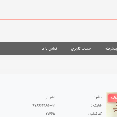
یشرفته
حساب کاربری
تماس با ما
ناشر :
نشر نی
20%
شابک :
9789641850021
کد کتاب :
202610