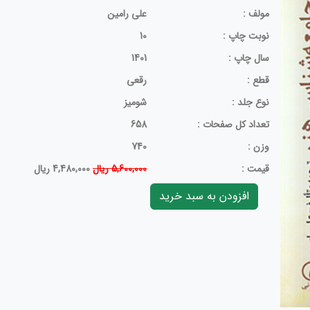
مولف :
علی رامین
نوبت چاپ :
10
سال چاپ :
1401
قطع :
رقعی
نوع جلد :
شومیز
تعداد کل صفحات :
658
وزن :
740
قيمت :
5,600,000 ریال
4,480,000 ریال