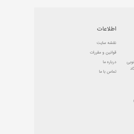
5
b
b
a
a
s
s
e
e
d
d
o
o
اطلاعات
n
n
ب
ب
ر
ر
ر
نقشه سایت
ر
س
س
ی
ی
قوانین و مقررات
نوبی
درباره ما
اد
تماس با ما