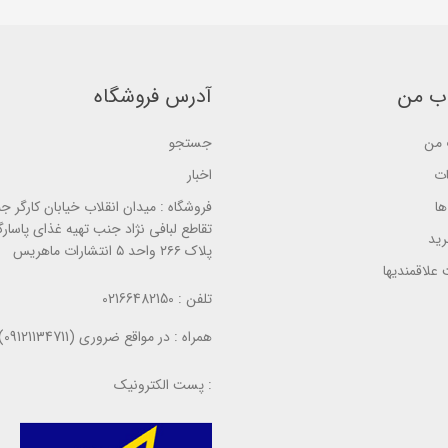
5
5
5
b
b
b
a
a
a
s
s
s
e
e
e
d
d
d
o
o
o
ب من
آدرس فروشگاه
n
n
n
ب
ب
ب
ر
ر
ر
من
جستجو
ر
ر
ر
س
س
س
ی
ی
ی
ات
اخبار
ا
فروشگاه :
میدان انقلاب خیابان کارگر ج
تقاطع لبافی نژاد جنب تهیه غذای پاسارگ
ید
پلاک ۲۶۶ واحد ۵ انتشارات ماهریس
علاقمندیها
تلفن :
02166482150
همراه :
در مواقع ضروری (09121134711)
پست الکترونیک :