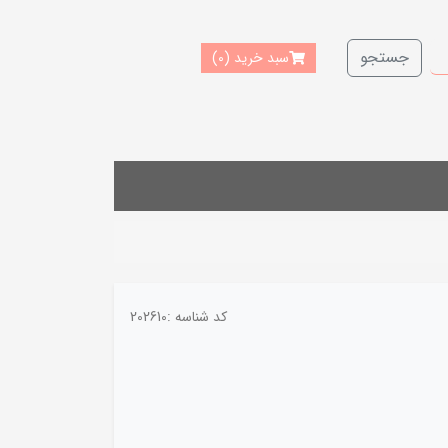
جستجو
سبد خرید
(0)
کد شناسه :
202610