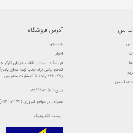
b
5
5
a
b
b
s
a
a
e
s
s
d
e
e
o
d
d
n
o
o
ب من
آدرس فروشگاه
ب
n
n
ر
ب
ب
ر
ر
ر
س
من
جستجو
ر
ر
ی
س
س
ی
ی
ات
اخبار
ا
فروشگاه :
میدان انقلاب خیابان کارگر ج
تقاطع لبافی نژاد جنب تهیه غذای پاسارگ
ید
پلاک ۲۶۶ واحد ۵ انتشارات ماهریس
علاقمندیها
تلفن :
02166482150
همراه :
در مواقع ضروری (09121134711)
پست الکترونیک :