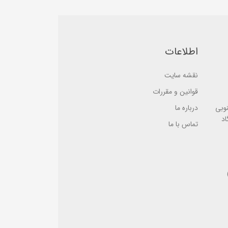
b
5
a
b
s
a
e
s
d
e
o
d
n
o
اطلاعات
ب
n
ر
ب
ر
ر
س
نقشه سایت
ر
ی
س
ی
قوانین و مقررات
نوبی
درباره ما
اد
تماس با ما