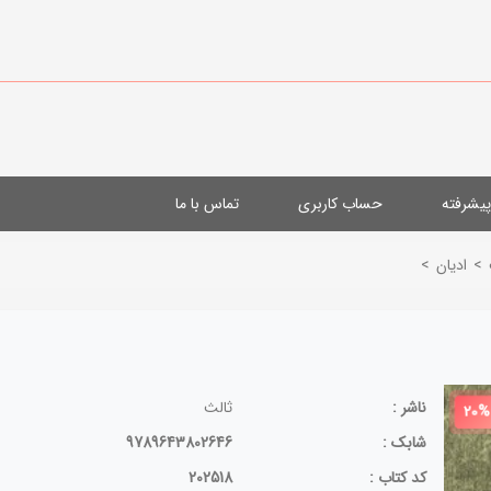
یشرفته
حساب کاربری
تماس با ما
>
ادیان
>
ناشر :
ثالث
20%
شابک :
9789643802646
کد کتاب :
202518