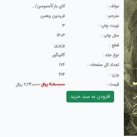
مولف :
کای بار/آسموسن/...
مترجم :
فریدون وهمن
نوبت چاپ :
3
سال چاپ :
1403
قطع :
وزیری
نوع جلد :
گالینگور
تعداد کل صفحات :
176
وزن :
414
قيمت :
2,800,000 ریال
2,240,000 ریال