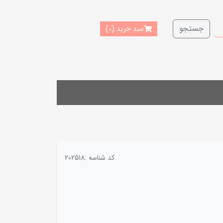
جستجو
سبد خرید
(0)
کد شناسه :
202518