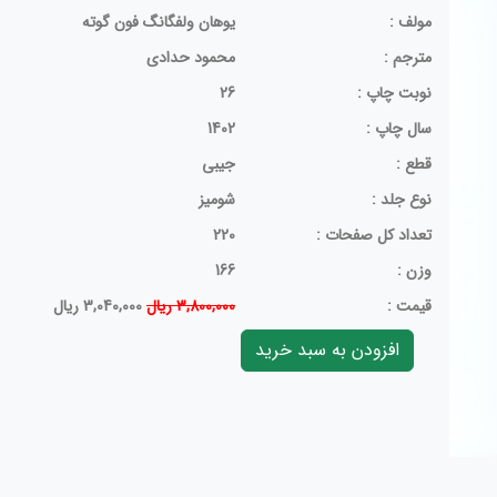
مولف :
یوهان ولفگانگ فون گوته
مترجم :
محمود حدادی
نوبت چاپ :
26
سال چاپ :
1402
قطع :
جیبی
نوع جلد :
شومیز
تعداد کل صفحات :
220
وزن :
166
قيمت :
3,800,000 ریال
3,040,000 ریال