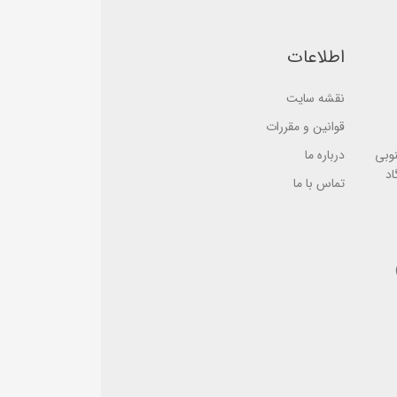
s
e
e
d
d
o
o
n
اطلاعات
n
ب
ب
ر
ر
ر
ر
نقشه سایت
س
س
ی
ی
قوانین و مقررات
نوبی
درباره ما
اد
تماس با ما