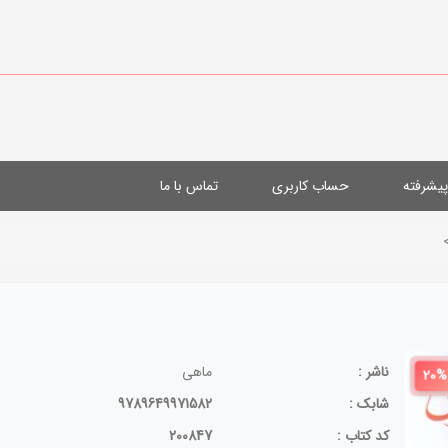
یشرفته
حساب کاربری
تماس با ما
ناشر :
ماهی
20%
شابک :
9789649971582
کد کتاب :
200847