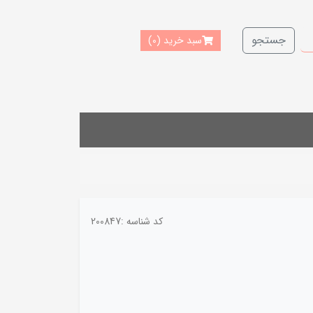
جستجو
سبد خرید
(0)
کد شناسه :
200847