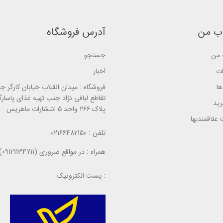
s
s
e
e
e
d
d
d
o
o
o
n
ب من
آدرس فروشگاه
n
n
ب
ب
ب
ر
ر
ر
ر
ر
ر
س
من
جستجو
س
س
ی
ی
ی
ات
اخبار
ا
فروشگاه :
میدان انقلاب خیابان کارگر ج
تقاطع لبافی نژاد جنب تهیه غذای پاسارگ
ید
پلاک ۲۶۶ واحد ۵ انتشارات ماهریس
علاقمندیها
تلفن :
02166482150
همراه :
در مواقع ضروری (09121134711)
پست الکترونیک :