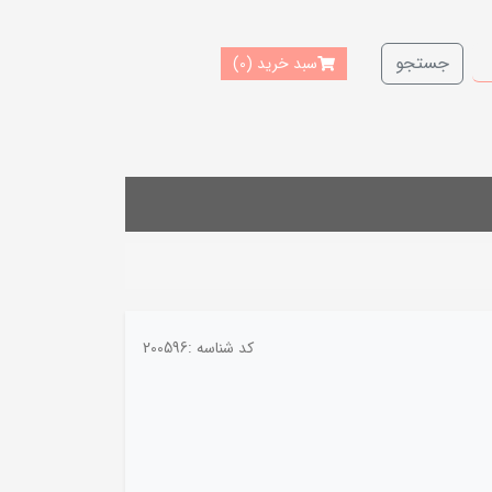
جستجو
سبد خرید
(0)
کد شناسه :
200596